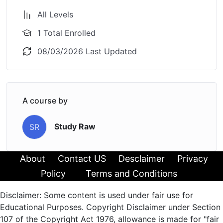
Elimination Method
– उन्मूलन विधि
All Levels
Cross-Multiplication Method
– क्रॉस-गुणन विधि
Consistency of a Pair of Linear Equations
–
1 Total Enrolled
रैखिक समीकरण युग्म की संगतता
08/03/2026 Last Updated
Consistent Pair
– संगत समीकरण युग्म
Inconsistent Pair
– असंगत समीकरण युग्म
Conditions for Consistency of Linear
Equations
– रैखिक समीकरणों की संगतता की शर्तें
A course by
Reducible to a Pair of Linear Equations
– दो
चर वाले रैखिक समीकरण युग्म में बदलने योग्य समीकरण
Study Raw
SR
Word Problems based on Linear Equations
–
रैखिक समीकरणों पर आधारित कथनात्मक प्रश्न
About
Contact US
Desclaimer
Privacy
Chapter 4: Quadratic Equations (द्विघात समीकरण)
Policy
Terms and Conditions
Introduction
– परिचय
Quadratic Equation
– द्विघात समीकरण
Disclaimer: Some content is used under fair use for
Standard Form of a Quadratic Equation
–
Educational Purposes. Copyright Disclaimer under Section
द्विघात समीकरण का मानक रूप
107 of the Copyright Act 1976, allowance is made for "fair