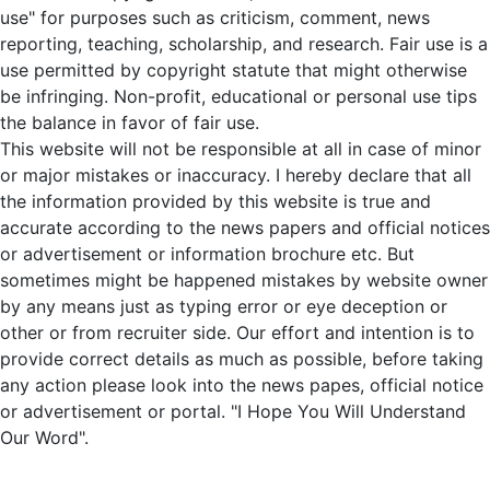
Solution of a Quadratic Equation by
use" for purposes such as criticism, comment, news
Factorisation Method
– गुणनखंड विधि द्वारा द्विघात
reporting, teaching, scholarship, and research. Fair use is a
समीकरण का हल
use permitted by copyright statute that might otherwise
Solution of a Quadratic Equation by
be infringing. Non-profit, educational or personal use tips
Completing the Square Method
– वर्ग पूर्ण करके
the balance in favor of fair use.
द्विघात समीकरण का हल
This website will not be responsible at all in case of minor
Solution of a Quadratic Equation by
or major mistakes or inaccuracy. I hereby declare that all
Quadratic Formula
– द्विघात सूत्र द्वारा द्विघात
the information provided by this website is true and
समीकरण का हल
accurate according to the news papers and official notices
Discriminant of a Quadratic Equation
– द्विघात
or advertisement or information brochure etc. But
समीकरण का विविक्तांक
sometimes might be happened mistakes by website owner
Nature of Roots of a Quadratic Equation
–
by any means just as typing error or eye deception or
द्विघात समीकरण के मूलों का स्वभाव
other or from recruiter side. Our effort and intention is to
Relationship between Discriminant and
provide correct details as much as possible, before taking
Nature of Roots
– विविक्तांक और मूलों के स्वभाव के
any action please look into the news papes, official notice
बीच संबंध
or advertisement or portal. "I Hope You Will Understand
Word Problems based on Quadratic
Our Word".
Equations
– द्विघात समीकरणों पर आधारित कथनात्मक
प्रश्न