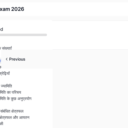
 Exam 2026
ed
संख्याएँ
Previous
े रैखिक समीकरण युग्म
समीकरण
ेढ़ियाँ
ज्यामिति
िति का परिचय
ति के कुछ अनुप्रयोग
संबंधित क्षेत्रफल
 क्षेत्रफल और आयतन
की