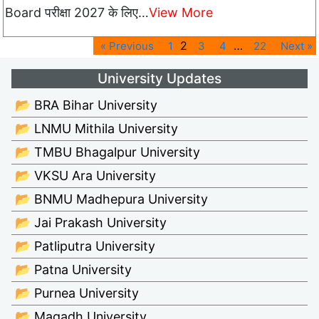
Board परीक्षा 2027 के लिए…
View More
2
…
« Previous
1
3
4
22
Next »
University Updates
📂 BRA Bihar University
📂 LNMU Mithila University
📂 TMBU Bhagalpur University
📂 VKSU Ara University
📂 BNMU Madhepura University
📂 Jai Prakash University
📂 Patliputra University
📂 Patna University
📂 Purnea University
📂 Magadh University