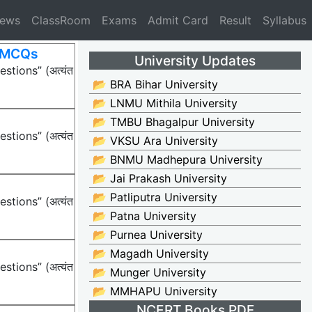
News
ClassRoom
Exams
Admit Card
Result
Syllabus
्रम MCQs
University Updates
stions” (अत्यंत
📂 BRA Bihar University
📂 LNMU Mithila University
📂 TMBU Bhagalpur University
stions” (अत्यंत
📂 VKSU Ara University
📂 BNMU Madhepura University
📂 Jai Prakash University
📂 Patliputra University
stions” (अत्यंत
📂 Patna University
📂 Purnea University
📂 Magadh University
stions” (अत्यंत
📂 Munger University
📂 MMHAPU University
NCERT Books PDF