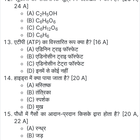
24 A]
(A) C
H
OH
2
5
(B) C
H
O
6
6
6
(C) C
H
O
6
12
6
(D) C
H
6
6
एटीपी (ATP) का विस्तारित रूप क्या है? [16 A]
(A) एडिनिन ट्राइ फॉस्फेट
(B) एडिनोसीन ट्राइ फॉस्फेट
(C) एडिनोसीन टेट्रा फॉस्फेट
(D) इनमें से कोई नहीं
हाइड्रा में क्या पाया जाता है? [20 A]
(A) मस्तिष्क
(B) तंत्रिका
(C) स्पर्शक
(D) मुख
पौधों में गैसों का आदान-प्रदान किसके द्वारा होता है? [20 A,
22 A]
(A) रन्ध्र
(B) जड़