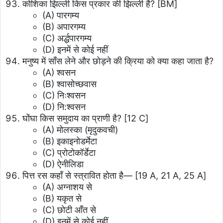
कोशिका झिल्ली किस प्रकार की झिल्ली है? [BM]
(A) पारगम्य
(B) अपारगम्य
(C) अर्द्धपारगम्य
(D) इनमें से कोई नहीं
मनुष्य में साँस लेने और छोड़ने की क्रिया को क्या कहा जाता है?
(A) श्वसन
(B) श्वासोच्छवास
(C) निःश्वसन
(D) नि:श्वसन
घोंघा किस समुदाय का प्राणी है? [12 C]
(A) मोलस्का (मृदुकवची)
(B) इकाइनोडर्मेटा
(C) प्रोटोकॉर्डेटा
(D) ऐनीलिडा
पित्त रस कहाँ से स्त्रावित होता है— [19 A, 21 A, 25 A]
(A) अग्नाशय से
(B) यकृत से
(C) छोटी आँत से
(D) इनमें से कोई नहीं