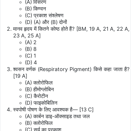
(A) विसरण
(B) किण्वन
(C) प्रकाश संश्लेषण
(D) (A) और (B) दोनों
मानव हृदय में कितने कोष्ठ होते हैं? [BM, 19 A, 21 A, 22 A,
23 A, 25 A]
(A) 2
(B) 8
(C) 1
(D) 4
श्वसन वर्णक (Respiratory Pigment) किसे कहा जाता है?
[19 A]
(A) क्लोरोफिल
(B) हीमोग्लोबिन
(C) कैरोटीन
(D) फाइकोबिलिन
स्वपोषी पोषण के लिए आवश्यक है— [13 C]
(A) कार्बन डाइ-ऑक्साइड तथा जल
(B) क्लोरोफिल
(C) सूर्य का प्रकाश