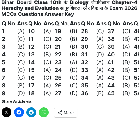
Bihar Board
Class 10th के Biology जीवविज्ञान Chapter-4
Heredity and Evolution आनुवंशिकता और विकास के
Exam 2026
MCQs Questions
Answer Key
Q.No.
Ans
Q.No.
Ans
Q.No.
Ans
Q.No.
Ans
Q.No.
Ans
Q
1
(A)
10
(A)
19
(B)
28
(C)
37
(C)
4
2
(C)
11
(C)
20
(B)
29
(A)
38
(B)
4
3
(B)
12
(C)
21
(B)
30
(C)
39
(A)
4
4
(C)
13
(B)
22
(B)
31
(D)
40
(D)
4
5
(C)
14
(C)
23
(A)
32
(A)
41
(B)
5
6
(C)
15
(A)
24
(D)
33
(A)
42
(B)
5
7
(C)
16
(C)
25
(C)
34
(A)
43
(C)
5
8
(B)
17
(A)
26
(C)
35
(A)
44
(B)
5
9
(D)
18
(A)
27
(D)
36
(B)
45
(B)
5
Share Article via.
More