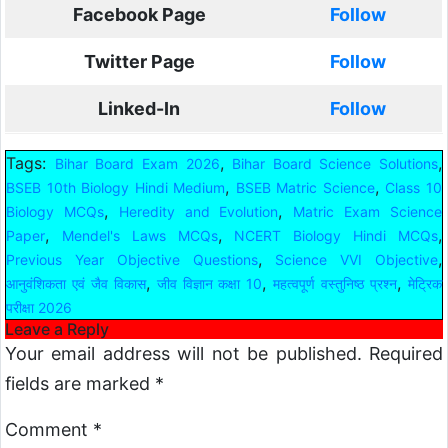
Facebook Page
Follow
Twitter Page
Follow
Linked-In
Follow
Tags:
,
,
Bihar Board Exam 2026
Bihar Board Science Solutions
,
,
BSEB 10th Biology Hindi Medium
BSEB Matric Science
Class 10
,
,
Biology MCQs
Heredity and Evolution
Matric Exam Science
,
,
,
Paper
Mendel's Laws MCQs
NCERT Biology Hindi MCQs
,
,
Previous Year Objective Questions
Science VVI Objective
,
,
,
आनुवंशिकता एवं जैव विकास
जीव विज्ञान कक्षा 10
महत्वपूर्ण वस्तुनिष्ठ प्रश्न
मेट्रिक
परीक्षा 2026
Leave a Reply
Your email address will not be published.
Required
fields are marked
*
Comment
*