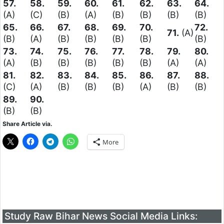
57.
58.
59.
60.
61.
62.
63.
64.
(A)
(C)
(B)
(A)
(B)
(B)
(B)
(B)
65.
66.
67.
68.
69.
70.
72.
71.
(A)
(B)
(A)
(B)
(B)
(B)
(B)
(B)
73.
74.
75.
76.
77.
78.
79.
80.
(A)
(B)
(B)
(B)
(B)
(B)
(A)
(A)
81.
82.
83.
84.
85.
86.
87.
88.
(C)
(A)
(B)
(B)
(B)
(A)
(B)
(B)
89.
90.
(B)
(B)
Share Article via.
More
Study Raw Bihar News Social Media Links: