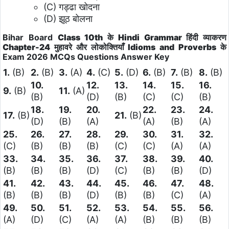
(C) गड्ढा खोदना
(D) झूठ बोलना
Bihar Board
Class 10th के Hindi Grammar हिंदी व्याकरण
Chapter-24 मुहावरे और लोकोक्तियाँ Idioms and Proverbs
के
Exam 2026
MCQs Questions
Answer Key
1.
(B)
2.
(B)
3.
(A)
4.
(C)
5.
(D)
6.
(B)
7.
(B)
8.
(B)
10.
12.
13.
14.
15.
16.
9.
(B)
11.
(A)
(B)
(D)
(B)
(C)
(C)
(B)
18.
19.
20.
22.
23.
24.
17.
(B)
21.
(B)
(D)
(B)
(A)
(A)
(B)
(A)
25.
26.
27.
28.
29.
30.
31.
32.
(C)
(B)
(B)
(B)
(C)
(C)
(A)
(A)
33.
34.
35.
36.
37.
38.
39.
40.
(B)
(B)
(B)
(D)
(C)
(B)
(B)
(D)
41.
42.
43.
44.
45.
46.
47.
48.
(B)
(B)
(B)
(D)
(B)
(B)
(C)
(A)
49.
50.
51.
52.
53.
54.
55.
56.
(A)
(D)
(C)
(A)
(A)
(B)
(B)
(B)