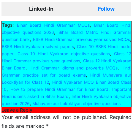
Linked-In
Follow
Tags:
,
Bihar Board Hindi Grammar MCQs
Bihar Board Hindi
,
objective questions 2026
Bihar Board Matric Hindi Grammar
,
,
question bank
BSEB Hindi Grammar previous year solved MCQs
,
BSEB Hindi Vyakaran solved papers
Class 10 BSEB Hindi model
,
,
paper
Class 10 Hindi Vyakaran objective questions
Class 12
,
Hindi Grammar previous year questions
Class 12 Hindi Vyakaran
,
,
Bihar Board
Hindi Grammar idioms and proverbs MCQs
Hindi
,
Grammar practice set for board exams
Hindi Muhavare aur
,
Lokoktiyan for Class 12
Hindi Vyakaran MCQ Bihar Board Class
,
,
10
How to prepare Hindi Grammar for Bihar Board
Important
,
Hindi idioms asked in Bihar Board
Inter Hindi Vyakaran objective
,
question 2026
Muhavare aur Lokoktiyan objective questions
Leave a Reply
Your email address will not be published.
Required
fields are marked
*