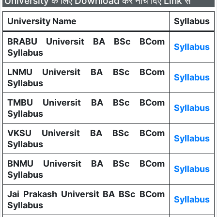
University के लिए Download करे नीचे दिए Link से
University Name
Syllabus
BRABU Universit BA BSc BCom
Syllabus
Syllabus
LNMU Universit BA BSc BCom
Syllabus
Syllabus
TMBU Universit BA BSc BCom
Syllabus
Syllabus
VKSU Universit BA BSc BCom
Syllabus
Syllabus
BNMU Universit BA BSc BCom
Syllabus
Syllabus
Jai Prakash Universit BA BSc BCom
Syllabus
Syllabus