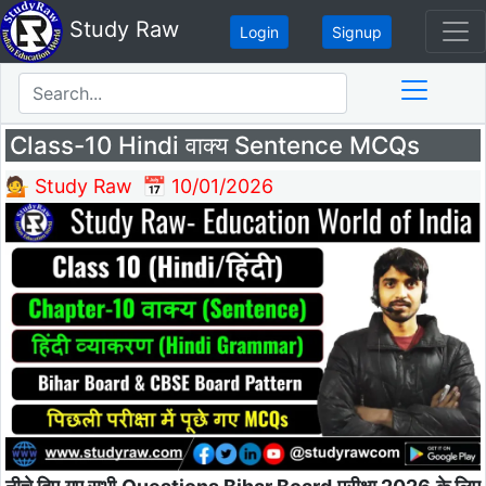
Study Raw
Login
Signup
Class-10 Hindi वाक्य Sentence MCQs
💁 Study Raw
📅 10/01/2026