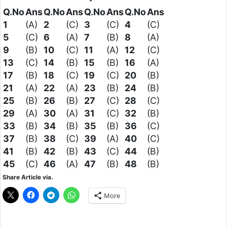
Q.No
Ans
Q.No
Ans
Q.No
Ans
Q.No
Ans
1
(A)
2
(C)
3
(C)
4
(C)
5
(C)
6
(A)
7
(B)
8
(A)
9
(B)
10
(C)
11
(A)
12
(C)
13
(C)
14
(B)
15
(B)
16
(A)
17
(B)
18
(C)
19
(C)
20
(B)
21
(A)
22
(A)
23
(B)
24
(B)
25
(B)
26
(B)
27
(C)
28
(C)
29
(A)
30
(A)
31
(C)
32
(B)
33
(B)
34
(B)
35
(B)
36
(C)
37
(B)
38
(C)
39
(A)
40
(C)
41
(B)
42
(B)
43
(C)
44
(B)
45
(C)
46
(A)
47
(B)
48
(B)
Share Article via.
More