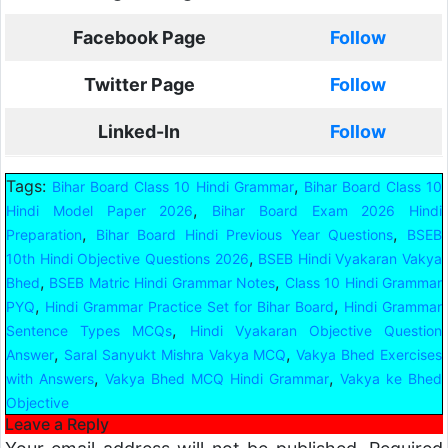
Facebook Page
Follow
Twitter Page
Follow
Linked-In
Follow
Tags:
,
Bihar Board Class 10 Hindi Grammar
Bihar Board Class 10
,
Hindi Model Paper 2026
Bihar Board Exam 2026 Hindi
,
,
Preparation
Bihar Board Hindi Previous Year Questions
BSEB
,
10th Hindi Objective Questions 2026
BSEB Hindi Vyakaran Vakya
,
,
Bhed
BSEB Matric Hindi Grammar Notes
Class 10 Hindi Grammar
,
,
PYQ
Hindi Grammar Practice Set for Bihar Board
Hindi Grammar
,
Sentence Types MCQs
Hindi Vyakaran Objective Question
,
,
Answer
Saral Sanyukt Mishra Vakya MCQ
Vakya Bhed Exercises
,
,
with Answers
Vakya Bhed MCQ Hindi Grammar
Vakya ke Bhed
Objective
Leave a Reply