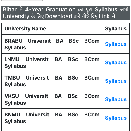
Bihar मे 4-Year Graduation का पूरा Syllabus सभी
University के लिए Download करे नीचे दिए Link से
University Name
Syllabus
BRABU Universit BA BSc BCom
Syllabus
Syllabus
LNMU Universit BA BSc BCom
Syllabus
Syllabus
TMBU Universit BA BSc BCom
Syllabus
Syllabus
VKSU Universit BA BSc BCom
Syllabus
Syllabus
BNMU Universit BA BSc BCom
Syllabus
Syllabus