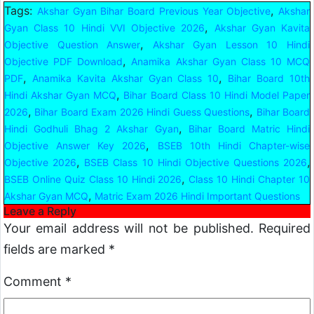
Tags:
,
Akshar Gyan Bihar Board Previous Year Objective
Akshar
,
Gyan Class 10 Hindi VVI Objective 2026
Akshar Gyan Kavita
,
Objective Question Answer
Akshar Gyan Lesson 10 Hindi
,
Objective PDF Download
Anamika Akshar Gyan Class 10 MCQ
,
,
PDF
Anamika Kavita Akshar Gyan Class 10
Bihar Board 10th
,
Hindi Akshar Gyan MCQ
Bihar Board Class 10 Hindi Model Paper
,
,
2026
Bihar Board Exam 2026 Hindi Guess Questions
Bihar Board
,
Hindi Godhuli Bhag 2 Akshar Gyan
Bihar Board Matric Hindi
,
Objective Answer Key 2026
BSEB 10th Hindi Chapter-wise
,
,
Objective 2026
BSEB Class 10 Hindi Objective Questions 2026
,
BSEB Online Quiz Class 10 Hindi 2026
Class 10 Hindi Chapter 10
,
Akshar Gyan MCQ
Matric Exam 2026 Hindi Important Questions
Leave a Reply
Your email address will not be published.
Required
fields are marked
*
Comment
*