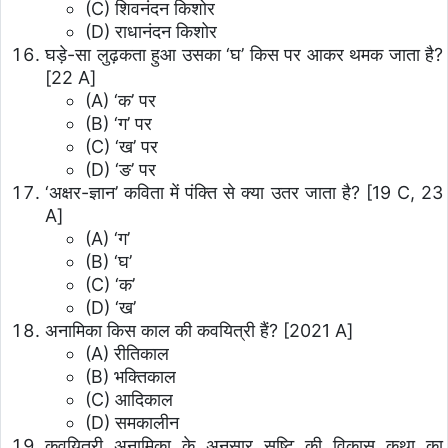
(C) शिवनंदन किशोर
(D) राधानंदन किशोर
घड़े-सा लुढ़कता हुआ उसका ‘घ’ किस पर आकर थमक जाता है?
[22 A]
(A) ‘क’ पर
(B) ‘ग’ पर
(C) ‘ख’ पर
(D) ‘ङ’ पर
‘अक्षर-ज्ञान’ कविता में पंक्ति से क्या उतर जाता है? [19 C, 23
A]
(A) ‘ग’
(B) ‘घ’
(C) ‘क’
(D) ‘ख’
अनामिका किस काल की कवयित्री हैं? [2021 A]
(A) रीतिकाल
(B) भक्तिकाल
(C) आदिकाल
(D) समकालीन
कवयित्री अनामिका के अनुसार सृष्टि की विकास कथा का