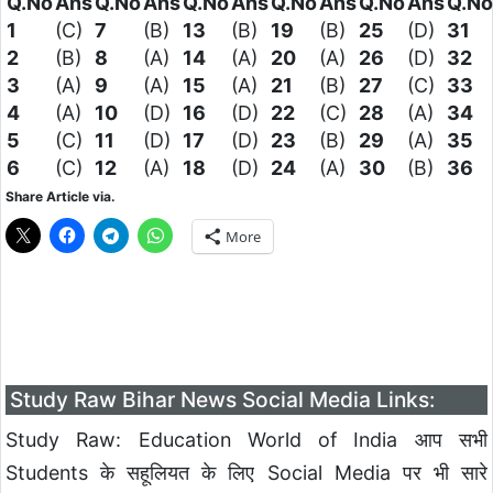
Q.No
Ans
Q.No
Ans
Q.No
Ans
Q.No
Ans
Q.No
Ans
Q.No
1
(C)
7
(B)
13
(B)
19
(B)
25
(D)
31
2
(B)
8
(A)
14
(A)
20
(A)
26
(D)
32
3
(A)
9
(A)
15
(A)
21
(B)
27
(C)
33
4
(A)
10
(D)
16
(D)
22
(C)
28
(A)
34
5
(C)
11
(D)
17
(D)
23
(B)
29
(A)
35
6
(C)
12
(A)
18
(D)
24
(A)
30
(B)
36
Share Article via.
More
Study Raw Bihar News Social Media Links:
Study Raw: Education World of India आप सभी
Students के सहूलियत के लिए Social Media पर भी सारे