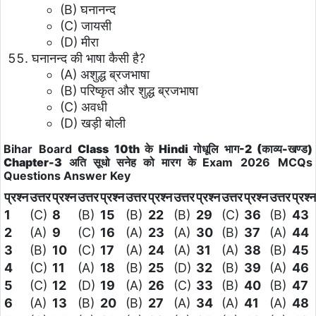
(B) घनानन्द
(C) जायसी
(D) मीरा
घनानन्द की भाषा कैसी है?
(A) अशुद्ध ब्रजभाषा
(B) परिष्कृत और शुद्ध ब्रजभाषा
(C) अवधी
(D) खड़ी बोली
Bihar Board
Class 10th के Hindi
गोधूलि भाग-2 (काव्य-खण्ड)
Chapter-3 अति सूधो सनेह को मारग के
Exam 2026
MCQs
Questions
Answer Key
प्रश्न
उत्तर
प्रश्न
उत्तर
प्रश्न
उत्तर
प्रश्न
उत्तर
प्रश्न
उत्तर
प्रश्न
उत्तर
प्रश्न
1
(C)
8
(B)
15
(B)
22
(B)
29
(C)
36
(B)
43
2
(A)
9
(C)
16
(A)
23
(A)
30
(B)
37
(A)
44
3
(B)
10
(C)
17
(A)
24
(A)
31
(A)
38
(B)
45
4
(C)
11
(A)
18
(B)
25
(D)
32
(B)
39
(A)
46
5
(C)
12
(D)
19
(A)
26
(C)
33
(B)
40
(B)
47
6
(A)
13
(B)
20
(B)
27
(A)
34
(A)
41
(A)
48