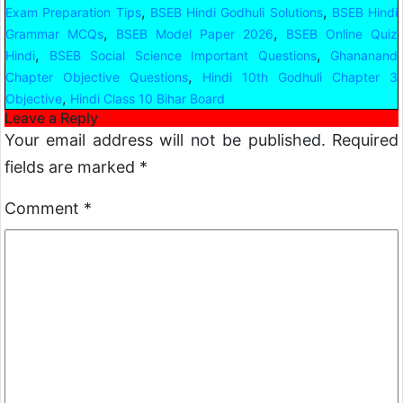
,
,
Exam Preparation Tips
BSEB Hindi Godhuli Solutions
BSEB Hindi
,
,
Grammar MCQs
BSEB Model Paper 2026
BSEB Online Quiz
,
,
Hindi
BSEB Social Science Important Questions
Ghananand
,
Chapter Objective Questions
Hindi 10th Godhuli Chapter 3
,
Objective
Hindi Class 10 Bihar Board
Leave a Reply
Your email address will not be published.
Required
fields are marked
*
Comment
*