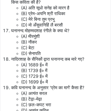
किस कविता की है?
(A) अति सूधो सनेह को मारग है
(B) प्रेम-अयनि श्री राधिका
(C) मेरे बिना तुम प्रभु
(D) मो अँसुवानिहिं लै बरसौ
घनानन्द मोहम्मदशाह रंगीले के क्या थे?
(A) मीरमुंशी
(B) नौकर
(C) बेटा
(D) सेनापति
नादिरशाह के सैनिकों द्वारा घनानन्द कब मारे गए?
(A) 1689 ई० में
(B) 1739 ई० में
(C) 1729 ई० में
(D) 1699 ई० में
कवि घनानन्द के अनुसार ‘प्रेम का मार्ग’ कैसा है?
(A) अत्यंत सरल
(B) टेढ़ा-मेढ़ा
(C) छल-कपट भरा
(D) अत्यंत कठिन