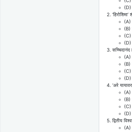
(C) 
(D) 
‘हिरोशिमा’ 
(A) प
(B)
(C) प
(D) 
सच्चिदानंद 
(A) 
(B) 
(C) 
(D) 
‘अरे यायावर
(A)
(B) 
(C) य
(D)
द्वितीय विश
(A)