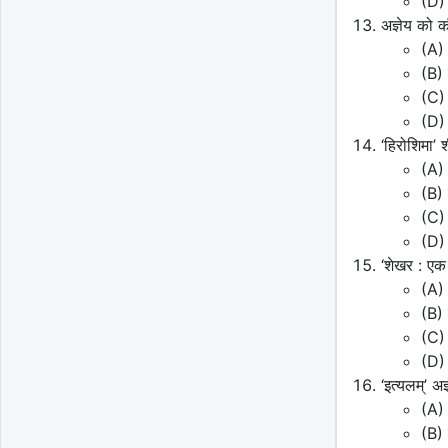
(D) ‘
अज्ञेय को 
(A) 
(B) 
(C) अ
(D) 
‘हिरोशिमा’ 
(A) 
(B) 
(C) 
(D) 
‘शेखर : ए
(A)
(B) 
(C) 
(D) 
‘इत्यलम्’ अ
(A) 
(B) 