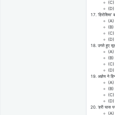
(C)
(D)
‘हिरोशिमा’ 
(A)
(B)
(C)
(D)
उगते हुए स
(A)
(B) 
(C) 
(D)
अज्ञेय ने ह
(A) 
(B) 
(C)
(D)
‘हरी घास प
(A) 