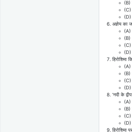
(B) 
(C)
(D)
अज्ञेय का 
(A)
(B)
(C) 
(D)
हिरोशिमा कि
(A)
(B)
(C) 
(D) 
‘नदी के द्व
(A) 
(B) 
(C) 
(D) 
हिरोशिमा प