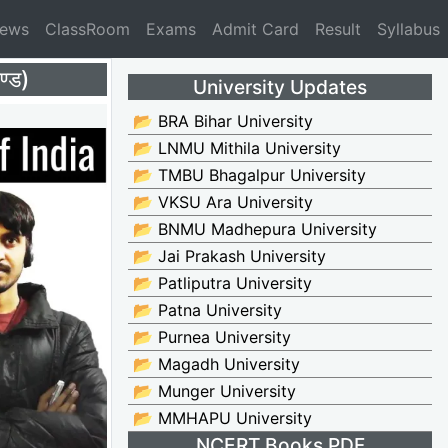
News
ClassRoom
Exams
Admit Card
Result
Syllabus
्ड)
University Updates
📂 BRA Bihar University
📂 LNMU Mithila University
📂 TMBU Bhagalpur University
📂 VKSU Ara University
📂 BNMU Madhepura University
📂 Jai Prakash University
📂 Patliputra University
📂 Patna University
📂 Purnea University
📂 Magadh University
📂 Munger University
📂 MMHAPU University
NCERT Books PDF