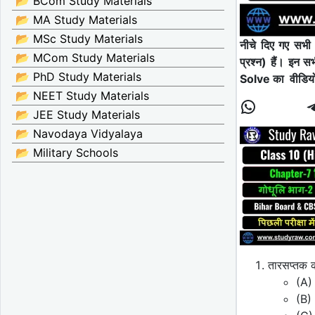
📂 BCom Study Materials
📂 MA Study Materials
📂 MSc Study Materials
नीचे दिए गए सभ
📂 MCom Study Materials
प्रश्न) हैं। इन 
📂 PhD Study Materials
Solve का वीडिय
📂 NEET Study Materials
📂 JEE Study Materials
📂 Navodaya Vidyalaya
📂 Military Schools
तारसप्तक 
(A) 
(B) 