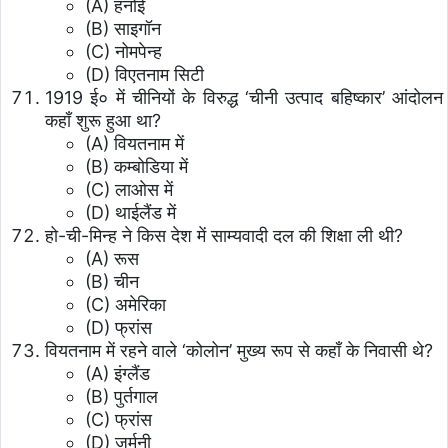
(A) हनोई
(B) साइगॉन
(C) नोमपेन्ह
(D) विएतनाम सिटी
1919 ई० में चीनियों के विरुद्ध ‘चीनी उत्पाद बहिष्कार’ आंदोलन
कहाँ शुरू हुआ था?
(A) वियतनाम में
(B) कम्बोडिया में
(C) लाओस में
(D) थाईलैंड में
हो-ची-मिन्ह ने किस देश में साम्यवादी दल की शिक्षा ली थी?
(A) रूस
(B) चीन
(C) अमेरिका
(D) फ्रांस
वियतनाम में रहने वाले ‘कोलोन’ मुख्य रूप से कहाँ के निवासी थे?
(A) इंग्लैंड
(B) पुर्तगाल
(C) फ्रांस
(D) जर्मनी