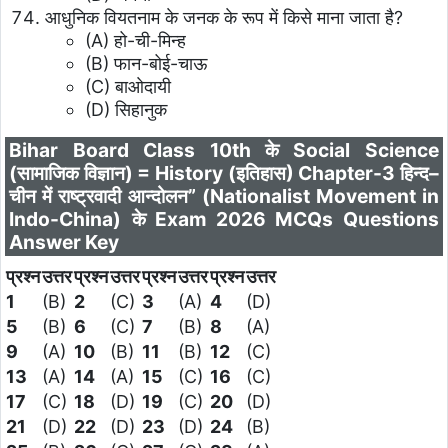
आधुनिक वियतनाम के जनक के रूप में किसे माना जाता है?
(A) हो-ची-मिन्ह
(B) फान-बोई-चाऊ
(C) बाओदायी
(D) सिहानुक
Bihar Board Class 10th के Social Science
(सामाजिक विज्ञान) =
History (इतिहास)
Chapter-3 हिन्द–
चीन में राष्ट्रवादी आन्दोलन” (Nationalist Movement in
Indo-China)
के Exam 2026 MCQs Questions
Answer Key
प्रश्न
उत्तर
प्रश्न
उत्तर
प्रश्न
उत्तर
प्रश्न
उत्तर
1
(B)
2
(C)
3
(A)
4
(D)
5
(B)
6
(C)
7
(B)
8
(A)
9
(A)
10
(B)
11
(B)
12
(C)
13
(A)
14
(A)
15
(C)
16
(C)
17
(C)
18
(D)
19
(C)
20
(D)
21
(D)
22
(D)
23
(D)
24
(B)