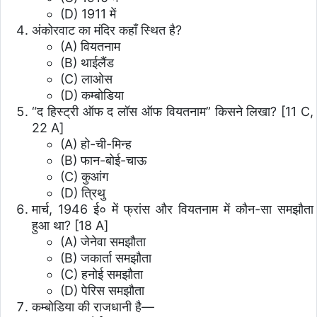
(D) 1911 में
अंकोरवाट का मंदिर कहाँ स्थित है?
(A) वियतनाम
(B) थाईलैंड
(C) लाओस
(D) कम्बोडिया
“द हिस्ट्री ऑफ द लॉस ऑफ वियतनाम” किसने लिखा?
[11 C,
22 A]
(A) हो-ची-मिन्ह
(B) फान-बोई-चाऊ
(C) कुआंग
(D) त्रिथु
मार्च, 1946 ई० में फ्रांस और वियतनाम में कौन-सा समझौता
हुआ था?
[18 A]
(A) जेनेवा समझौता
(B) जकार्ता समझौता
(C) हनोई समझौता
(D) पेरिस समझौता
कम्बोडिया की राजधानी है—