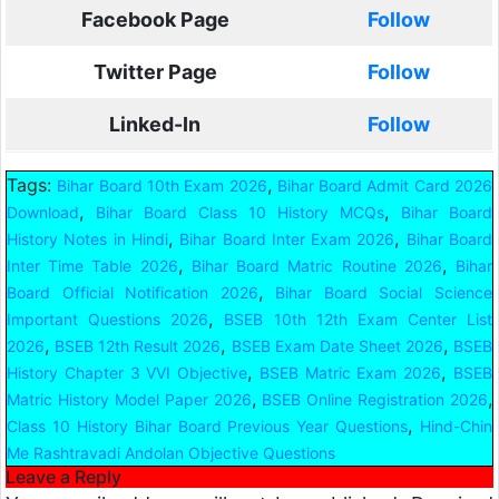
Facebook Page
Follow
Twitter Page
Follow
Linked-In
Follow
Tags:
,
Bihar Board 10th Exam 2026
Bihar Board Admit Card 2026
,
,
Download
Bihar Board Class 10 History MCQs
Bihar Board
,
,
History Notes in Hindi
Bihar Board Inter Exam 2026
Bihar Board
,
,
Inter Time Table 2026
Bihar Board Matric Routine 2026
Bihar
,
Board Official Notification 2026
Bihar Board Social Science
,
Important Questions 2026
BSEB 10th 12th Exam Center List
,
,
,
2026
BSEB 12th Result 2026
BSEB Exam Date Sheet 2026
BSEB
,
,
History Chapter 3 VVI Objective
BSEB Matric Exam 2026
BSEB
,
,
Matric History Model Paper 2026
BSEB Online Registration 2026
,
Class 10 History Bihar Board Previous Year Questions
Hind-Chin
Me Rashtravadi Andolan Objective Questions
Leave a Reply