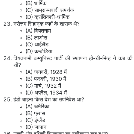
(B) धार्मिक
(C) साम्राज्यवादी समर्थक
(D) क्रांतिकारी-धार्मिक
नरोत्तम सिहानुक कहाँ के शासक थे?
(A) वियतनाम
(B) लाओस
(C) थाईलैंड
(D) कम्बोडिया
वियतनामी कम्युनिस्ट पार्टी की स्थापना हो-ची-मिन्ह ने कब की
थी?
(A) जनवरी, 1928 में
(B) फरवरी, 1930 में
(C) मार्च, 1932 में
(D) अप्रैल, 1934 में
इंडो चाइना किस देश का उपनिवेश था?
(A) अमेरिका
(B) फ्रांस
(C) इंग्लैंड
(D) जापान
उत्तरी और दक्षिणी वियतनाम का एकीकरण कब हुआ?