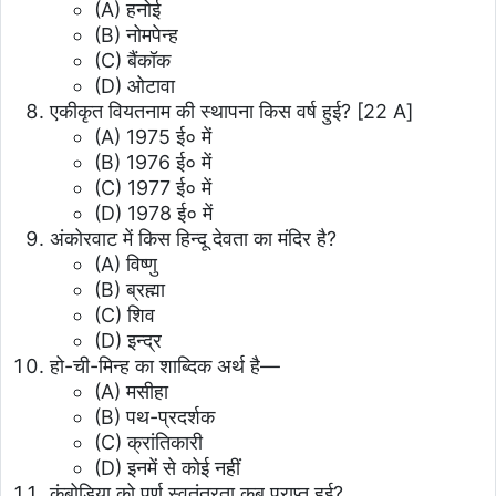
(A) हनोई
(B) नोमपेन्ह
(C) बैंकॉक
(D) ओटावा
एकीकृत वियतनाम की स्थापना किस वर्ष हुई?
[22 A]
(A) 1975 ई० में
(B) 1976 ई० में
(C) 1977 ई० में
(D) 1978 ई० में
अंकोरवाट में किस हिन्दू देवता का मंदिर है?
(A) विष्णु
(B) ब्रह्मा
(C) शिव
(D) इन्द्र
हो-ची-मिन्ह का शाब्दिक अर्थ है—
(A) मसीहा
(B) पथ-प्रदर्शक
(C) क्रांतिकारी
(D) इनमें से कोई नहीं
कंबोडिया को पूर्ण स्वतंत्रता कब प्राप्त हुई?