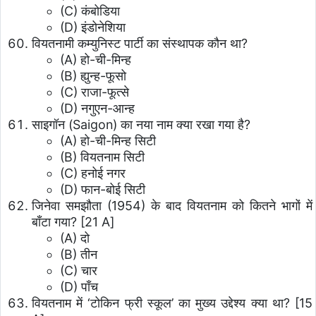
(C) कंबोडिया
(D) इंडोनेशिया
वियतनामी कम्युनिस्ट पार्टी का संस्थापक कौन था?
(A) हो-ची-मिन्ह
(B) ह्युन्ह-फूसो
(C) राजा-फूत्से
(D) नगुएन-आन्ह
साइगॉन (Saigon) का नया नाम क्या रखा गया है?
(A) हो-ची-मिन्ह सिटी
(B) वियतनाम सिटी
(C) हनोई नगर
(D) फान-बोई सिटी
जिनेवा समझौता (1954) के बाद वियतनाम को कितने भागों में
बाँटा गया?
[21 A]
(A) दो
(B) तीन
(C) चार
(D) पाँच
वियतनाम में ‘टोकिन फ्री स्कूल’ का मुख्य उद्देश्य क्या था?
[15