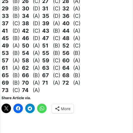
25
(B)
26
(C)
27
(C)
28
(A)
29
(B)
30
(D)
31
(C)
32
(A)
33
(B)
34
(A)
35
(D)
36
(C)
37
(C)
38
(D)
39
(A)
40
(C)
41
(D)
42
(C)
43
(B)
44
(A)
45
(B)
46
(D)
47
(C)
48
(A)
49
(A)
50
(A)
51
(B)
52
(C)
53
(B)
54
(A)
55
(B)
56
(B)
57
(A)
58
(A)
59
(C)
60
(A)
61
(A)
62
(A)
63
(C)
64
(A)
65
(B)
66
(B)
67
(C)
68
(B)
69
(B)
70
(A)
71
(A)
72
(A)
73
(C)
74
(A)
Share Article via.
More