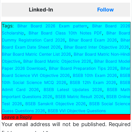
Linked-In
Follow
Tags:
,
Bihar Board 2026 Exam pattern
Bihar Board 2026
,
,
Scholarship
Bihar Board Class 10th Notes PDF
Bihar Board
,
,
Dummy Registration Card 2026
Bihar Board Exam 2026
Bihar
,
,
Board Exam Date Sheet 2026
Bihar Board Inter Objective 2026
,
Bihar Board Matric Center List 2026
Bihar Board Matric Non-Hindi
,
,
Objective
Bihar Board Matric Objective 2026
Bihar Board Model
,
,
Paper 2026 Download
Bihar Board Preparation Tips 2026
Bihar
,
,
Board Science VVI Objective 2026
BSEB 10th Exam 2026
BSEB
,
,
10th Social Science MCQ 2026
BSEB 12th Exam 2026
BSEB
,
,
Admit Card 2026
BSEB Latest Updates 2026
BSEB Math
,
,
Important Questions 2026
BSEB Matric Result 2026
BSEB Online
,
,
Test 2026
BSEB Sanskrit Objective 2026
BSEB Social Science
,
Guess Questions 2026
BSEB VVI Objective Questions
Leave a Reply
Your email address will not be published.
Required