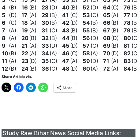
4
(B)
16
(B)
28
(D)
40
(B)
52
(D)
64
(C)
76
(B
5
(D)
17
(A)
29
(B)
41
(C)
53
(C)
65
(A)
77
(D
6
(C)
18
(A)
30
(B)
42
(D)
54
(B)
66
(B)
78
(B
7
(A)
19
(A)
31
(C)
43
(B)
55
(B)
67
(B)
79
(B
8
(A)
20
(B)
32
(B)
44
(B)
56
(D)
68
(D)
80
(C
9
(A)
21
(A)
33
(D)
45
(D)
57
(C)
69
(B)
81
(C
10
(B)
22
(A)
34
(A)
46
(C)
58
(A)
70
(D)
82
(C
11
(A)
23
(D)
35
(C)
47
(A)
59
(D)
71
(A)
83
(D
12
(B)
24
(B)
36
(C)
48
(D)
60
(A)
72
(A)
84
(B
Share Article via.
More
Study Raw Bihar News Social Media Links: