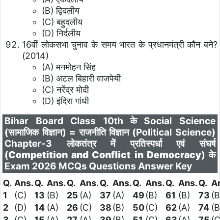
(B) द्विदलीय
(C) बहुदलीय
(D) निर्दलीय
16वीं लोकसभा चुनाव के समय भारत के प्रधानमंत्री कौन बने?
(2014)
(A) मनमोहन सिंह
(B) अटल बिहारी वाजपेयी
(C) नरेंद्र मोदी
(D) इंदिरा गांधी
Bihar Board Class 10th के Social Science
(सामाजिक विज्ञान) = राजनीति विज्ञान (Political Science)
Chapter-3 लोकतंत्र में प्रतिस्पर्धा एवं संघर्ष
(
Competition and Conflict in Democracy
)
के
Exam 2026 MCQs Questions Answer Key
Q.
Ans.
Q.
Ans.
Q.
Ans.
Q.
Ans.
Q.
Ans.
Q.
Ans.
Q.
A
1
(C)
13
(B)
25
(A)
37
(A)
49
(B)
61
(B)
73
(B
2
(D)
14
(A)
26
(C)
38
(B)
50
(C)
62
(A)
74
(B
3
(C)
15
(A)
27
(A)
39
(B)
51
(C)
63
(A)
75
(C