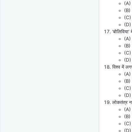
(A)
(B) 
(C)
(D) 
‘बोलिविया’
(A) 
(B) ख
(C) 
(D) 
विश्व में लग
(A) 
(B) 
(C) 
(D) 
लोकतंत्र न
(A)
(B)
(C)
(D) 