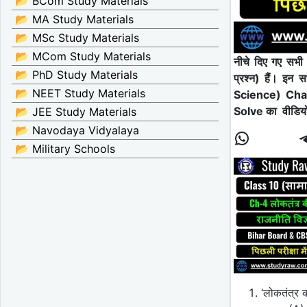
📂 BCom Study Materials
📂 MA Study Materials
📂 MSc Study Materials
📂 MCom Study Materials
नीचे दिए गए सभ
📂 PhD Study Materials
प्रश्न) हैं। इन
📂 NEET Study Materials
Science) Ch
Solve का वीडिय
📂 JEE Study Materials
📂 Navodaya Vidyalaya
📂 Military Schools
‘लोकतंत्र 