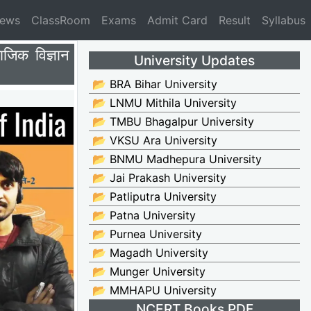
News
ClassRoom
Exams
Admit Card
Result
Syllabus
िक विज्ञान
University Updates
📂 BRA Bihar University
📂 LNMU Mithila University
📂 TMBU Bhagalpur University
📂 VKSU Ara University
📂 BNMU Madhepura University
📂 Jai Prakash University
📂 Patliputra University
📂 Patna University
📂 Purnea University
📂 Magadh University
📂 Munger University
📂 MMHAPU University
NCERT Books PDF