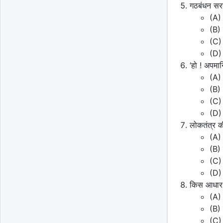
गठबंधन सर
(A)
(B)
(C)
(D)
‘हो ! अपमान
(A) 
(B) 
(C) 
(D) 
लोकतंत्र क
(A)
(B)
(C) 
(D) 
किस आधार प
(A) 
(B) 
(C)