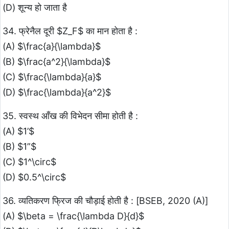
(D) शून्य हो जाता है
34. फ्रेनैल दूरी $Z_F$ का मान होता है :
(A) $\frac{a}{\lambda}$
(B) $\frac{a^2}{\lambda}$
(C) $\frac{\lambda}{a}$
(D) $\frac{\lambda}{a^2}$
35. स्वस्थ आँख की विभेदन सीमा होती है :
(A) $1’$
(B) $1”$
(C) $1^\circ$
(D) $0.5^\circ$
36. व्यतिकरण फ्रिज की चौड़ाई होती है : [BSEB, 2020 (A)]
(A) $\beta = \frac{\lambda D}{d}$