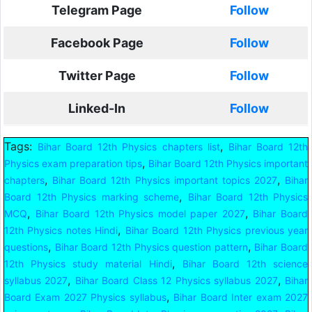
Telegram Page
Follow
Facebook Page
Follow
Twitter Page
Follow
Linked-In
Follow
Tags:
,
Bihar Board 12th Physics chapters list
Bihar Board 12th
,
Physics exam preparation tips
Bihar Board 12th Physics important
,
,
chapters
Bihar Board 12th Physics important topics 2027
Bihar
,
Board 12th Physics marking scheme
Bihar Board 12th Physics
,
,
MCQ
Bihar Board 12th Physics model paper 2027
Bihar Board
,
12th Physics notes Hindi
Bihar Board 12th Physics previous year
,
,
questions
Bihar Board 12th Physics question pattern
Bihar Board
,
12th Physics study material Hindi
Bihar Board 12th science
,
,
syllabus 2027
Bihar Board Class 12 Physics syllabus 2027
Bihar
,
Board Exam 2027 Physics syllabus
Bihar Board Inter exam 2027