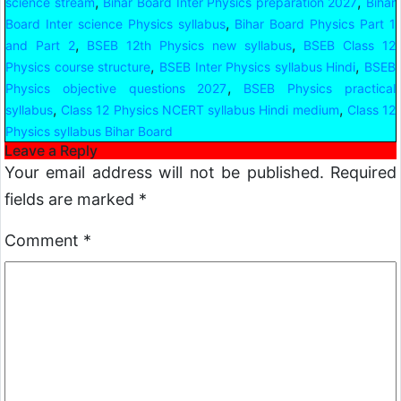
,
,
science stream
Bihar Board Inter Physics preparation 2027
Bihar
,
Board Inter science Physics syllabus
Bihar Board Physics Part 1
,
,
and Part 2
BSEB 12th Physics new syllabus
BSEB Class 12
,
,
Physics course structure
BSEB Inter Physics syllabus Hindi
BSEB
,
Physics objective questions 2027
BSEB Physics practical
,
,
syllabus
Class 12 Physics NCERT syllabus Hindi medium
Class 12
Physics syllabus Bihar Board
Leave a Reply
Your email address will not be published.
Required
fields are marked
*
Comment
*