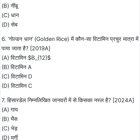
(B) नींबू
(C) धान
(D) सेब
6. ‘गोल्डन धान’ (Golden Rice) में कौन-सा विटामिन प्रचुर मात्रा में
पाया जाता है? [2019A]
(A) विटामिन $B_{12}$
(B) विटामिन A
(C) विटामिन D
(D) विटामिन C
7. हिसारडेल निम्नलिखित जानवरों में से किसका नस्ल है? [2024A]
(A) गाय
(B) भैंस
(C) भेड़
(D) मुर्गी