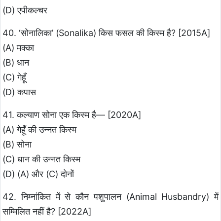
(D) एपीकल्चर
40. ‘सोनालिका’ (Sonalika) किस फसल की किस्म है? [2015A]
(A) मक्का
(B) धान
(C) गेहूँ
(D) कपास
41. कल्याण सोना एक किस्म है— [2020A]
(A) गेहूँ की उन्नत किस्म
(B) सोना
(C) धान की उन्नत किस्म
(D) (A) और (C) दोनों
42. निम्नांकित में से कौन पशुपालन (Animal Husbandry) में
सम्मिलित नहीं है? [2022A]