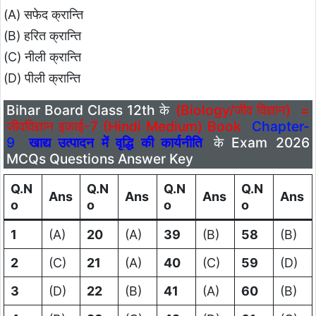
(A) सफेद क्रान्ति
(B) हरित क्रान्ति
(C) नीली क्रान्ति
(D) पीली क्रान्ति
Bihar Board Class 12th के
(Biology/जीव विज्ञान)
=
जीवविज्ञान इकाई-7 (Hindi Medium) Book
Chapter-
9
खाद्य उत्पादन में वृद्धि की कार्यनीति
के Exam 2026
MCQs Questions Answer Key
Q.N
Q.N
Q.N
Q.N
Ans
Ans
Ans
Ans
o
o
o
o
1
(A)
20
(A)
39
(B)
58
(B)
2
(C)
21
(A)
40
(C)
59
(D)
3
(D)
22
(B)
41
(A)
60
(B)