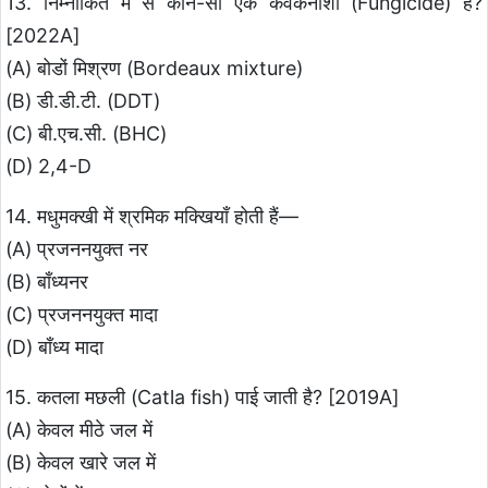
13. निम्नांकित में से कौन-सा एक कवकनाशी (Fungicide) है?
[2022A]
(A) बोडों मिश्रण (Bordeaux mixture)
(B) डी.डी.टी. (DDT)
(C) बी.एच.सी. (BHC)
(D) 2,4-D
14. मधुमक्खी में श्रमिक मक्खियाँ होती हैं—
(A) प्रजननयुक्त नर
(B) बाँध्यनर
(C) प्रजननयुक्त मादा
(D) बाँध्य मादा
15. कतला मछली (Catla fish) पाई जाती है? [2019A]
(A) केवल मीठे जल में
(B) केवल खारे जल में