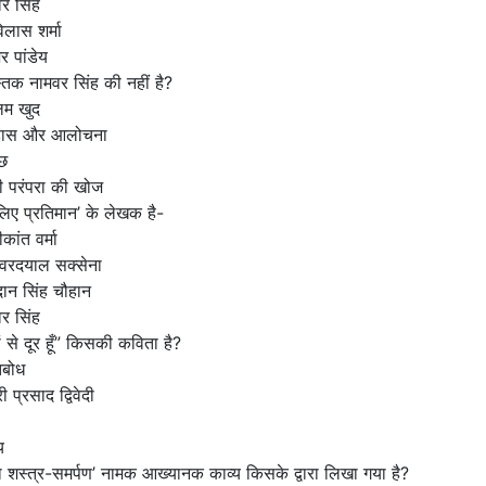
र सिंह
िलास शर्मा
जर पांडेय
्तक नामवर सिंह की नहीं है?
म खुद
हास और आलोचना
िछ
ी परंपरा की खोज
लिए प्रतिमान’ के लेखक है-
मीकांत वर्मा
ेश्वरदयाल सक्सेना
ान सिंह चौहान
र सिंह
ों से दूर हूँ” किसकी कविता है?
तिबोध
ी प्रसाद द्विवेदी
य
का शस्त्र-समर्पण’ नामक आख्यानक काव्य किसके द्वारा लिखा गया है?