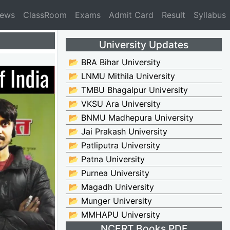
News
ClassRoom
Exams
Admit Card
Result
Syllabus
University Updates
📂 BRA Bihar University
📂 LNMU Mithila University
📂 TMBU Bhagalpur University
📂 VKSU Ara University
📂 BNMU Madhepura University
📂 Jai Prakash University
📂 Patliputra University
📂 Patna University
📂 Purnea University
📂 Magadh University
📂 Munger University
📂 MMHAPU University
NCERT Books PDF