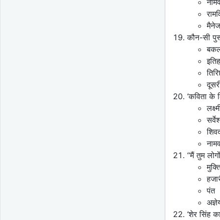
नामव
रामव
मैने
कौन-सी पुस
बकल
इति
तिर
दूसर
‘कविता के 
लक्ष्
सर्व
शिवद
नामव
“मैं तुम लोग
मुक्
हजार
पंत
अज्ञे
‘शेर सिंह 