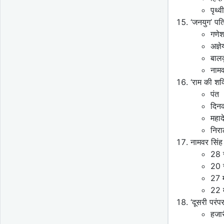
पृथ्
‘जनयुग’ पत
गणेश 
अज्ञे
बालक
नामव
‘राम की शक
पंत
दिन
महादे
निरा
नामवर सिंह
28 
20 
27 
22 
‘दूसरी परं
हजार