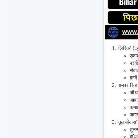
‘लिरिक’ (Ly
एका
प्रग
संवा
इनमे
नामवर सिंह
जीअन
आवाज
कमाल
जमाल
‘तुलसीदास’
तुल
मैथि