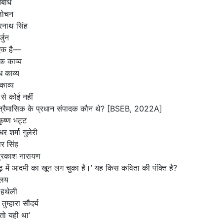
तिबोध
लोचन
रनाथ सिंह
्जुन
 एक है—
तक काव्य
ंध काव्य
काव्य
ं से कोई नहीं
्रैमासिक के प्रधान संपादक कौन थे?
[BSEB, 2022A]
ृष्ण भट्ट
धर शर्मा गुलेरी
र सिंह
्रकाश नारायण
ढ़ में आदमी का खून लग चुका है।’ यह किस कविता की पंक्ति है?
ालय
 हथेली
ुम्हारा सौंदर्य
तो यही था’