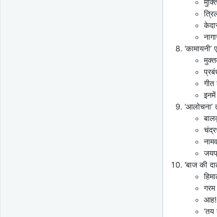
मुक्
त्रि
केदा
नागार
‘कामायनी’
मुक्
प्रब
गीत 
इनमे
‘आलोचना’ त
बालक
चंद्र
नामव
जयप
‘बाज की दा
हिम
गरम
आह! त
‘तय 