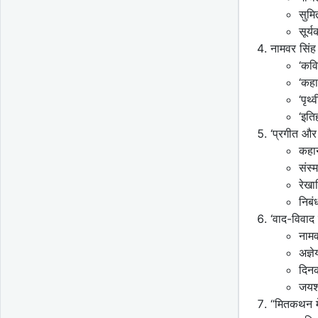
सुमि
सूर्य
नामवर सिंह
‘कवि
‘कहा
‘पृथ
‘इत
‘प्रगीत और
कहा
संस्
रेखा
निबं
‘वाद-विवाद 
नामव
अज्ञे
दिन
जयश
“मितकथन मे