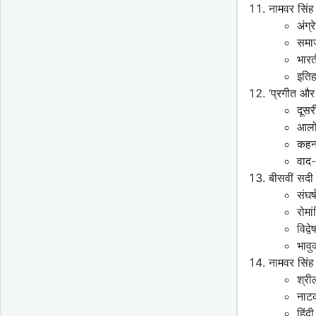
नामवर सिंह
अंग्
समाज
भारत
इतिह
‘प्रगीत और
दूसर
आलो
कहना
वाद-
बीसवीं सदी 
संघर
रोमा
विद्
भावु
नामवर सिंह
श्री
नाटक
हिंद