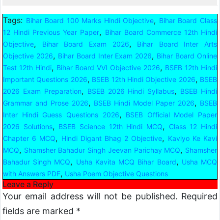
Tags:
,
Bihar Board 100 Marks Hindi Objective
Bihar Board Class
,
12 Hindi Previous Year Paper
Bihar Board Commerce 12th Hindi
,
,
Objective
Bihar Board Exam 2026
Bihar Board Inter Arts
,
,
Objective 2026
Bihar Board Inter Exam 2026
Bihar Board Online
,
,
Test 12th Hindi
Bihar Board VVI Objective 2026
BSEB 12th Hindi
,
,
Important Questions 2026
BSEB 12th Hindi Objective 2026
BSEB
,
,
2026 Exam Preparation
BSEB 2026 Hindi Syllabus
BSEB Hindi
,
,
Grammar and Prose 2026
BSEB Hindi Model Paper 2026
BSEB
,
Inter Hindi Guess Questions 2026
BSEB Official Model Paper
,
,
2026 Solutions
BSEB Science 12th Hindi MCQ
Class 12 Hindi
,
,
Chapter 6 MCQ
Hindi Digant Bhag 2 Objective
Kaviyo Ke Kavi
,
,
MCQ
Shamsher Bahadur Singh Jeevan Parichay MCQ
Shamsher
,
,
Bahadur Singh MCQ
Usha Kavita MCQ Bihar Board
Usha MCQ
,
with Answers PDF
Usha Poem Objective Questions
Leave a Reply
Your email address will not be published.
Required
fields are marked
*