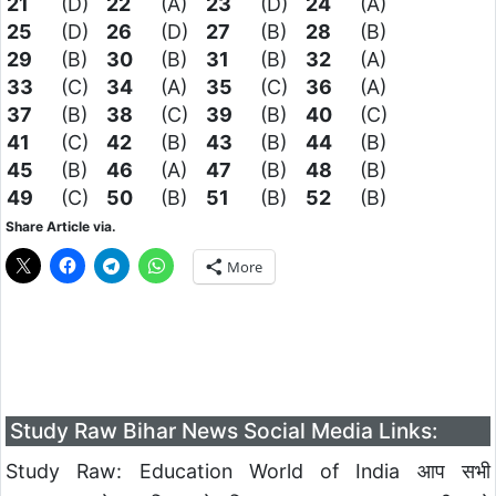
21
(D)
22
(A)
23
(D)
24
(A)
25
(D)
26
(D)
27
(B)
28
(B)
29
(B)
30
(B)
31
(B)
32
(A)
33
(C)
34
(A)
35
(C)
36
(A)
37
(B)
38
(C)
39
(B)
40
(C)
41
(C)
42
(B)
43
(B)
44
(B)
45
(B)
46
(A)
47
(B)
48
(B)
49
(C)
50
(B)
51
(B)
52
(B)
Share Article via.
More
Study Raw Bihar News Social Media Links:
Study Raw: Education World of India आप सभी