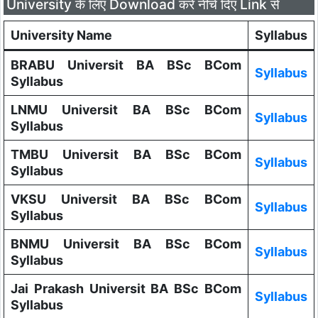
University के लिए Download करे नीचे दिए Link से
University Name
Syllabus
BRABU Universit BA BSc BCom
Syllabus
Syllabus
LNMU Universit BA BSc BCom
Syllabus
Syllabus
TMBU Universit BA BSc BCom
Syllabus
Syllabus
VKSU Universit BA BSc BCom
Syllabus
Syllabus
BNMU Universit BA BSc BCom
Syllabus
Syllabus
Jai Prakash Universit BA BSc BCom
Syllabus
Syllabus