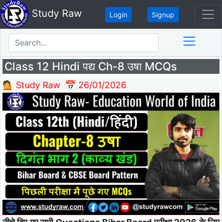
Study Raw
Login
Signup
Class 12 Hindi पद्य Ch-8 उषा MCQs
💁 Study Raw
📅 26/01/2026