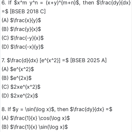
6. If $x^m y^n = (x+y)^{m+n}$, then $\frac{dy}{dx}
=$ [BSEB 2018 C]
(A) $\frac{x}{y}$
(B) $\frac{y}{x}$
(C) $\frac{-y}{x}$
(D) $\frac{-x}{y}$
7. $\frac{d}{dx} [e^{x^2}] =$ [BSEB 2025 A]
(A) $e^{x^2}$
(B) $e^{2x}$
(C) $2xe^{x^2}$
(D) $2xe^{2x}$
8. If $y = \sin(\log x)$, then $\frac{dy}{dx} =$
(A) $\frac{1}{x} \cos(\log x)$
(B) $\frac{1}{x} \sin(\log x)$