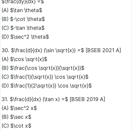
$\frac{dy}{dx} =$
(A) $\tan \theta$
(B) $-\cot \theta$
(C) $-\tan \theta$
(D) $\sec^2 \theta$
30. $\frac{d}{dx} (\sin \sqrt{x}) =$ [BSEB 2021 A]
(A) $\cos \sqrt{x}$
(B) $\frac{\cos \sqrt{x}}{\sqrt{x}}$
(C) $\frac{1}{\sqrt{x}} \cos \sqrt{x}$
(D) $\frac{1}{2\sqrt{x}} \cos \sqrt{x}$
31. $\frac{d}{dx} (\tan x) =$ [BSEB 2019 A]
(A) $\sec^2 x$
(B) $\sec x$
(C) $\cot x$