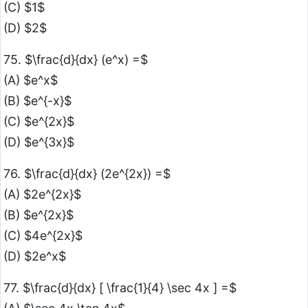
(C) $1$
(D) $2$
75. $\frac{d}{dx} (e^x) =$
(A) $e^x$
(B) $e^{-x}$
(C) $e^{2x}$
(D) $e^{3x}$
76. $\frac{d}{dx} (2e^{2x}) =$
(A) $2e^{2x}$
(B) $e^{2x}$
(C) $4e^{2x}$
(D) $2e^x$
77. $\frac{d}{dx} [ \frac{1}{4} \sec 4x ] =$