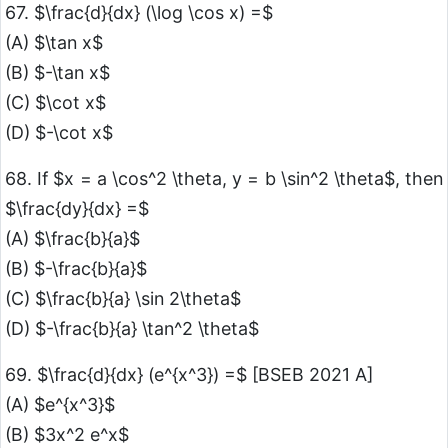
67. $\frac{d}{dx} (\log \cos x) =$
(A) $\tan x$
(B) $-\tan x$
(C) $\cot x$
(D) $-\cot x$
68. If $x = a \cos^2 \theta, y = b \sin^2 \theta$, then
$\frac{dy}{dx} =$
(A) $\frac{b}{a}$
(B) $-\frac{b}{a}$
(C) $\frac{b}{a} \sin 2\theta$
(D) $-\frac{b}{a} \tan^2 \theta$
69. $\frac{d}{dx} (e^{x^3}) =$ [BSEB 2021 A]
(A) $e^{x^3}$
(B) $3x^2 e^x$