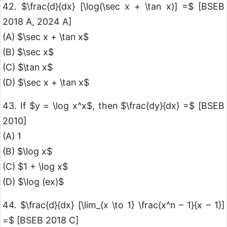
42. $\frac{d}{dx} [\log(\sec x + \tan x)] =$ [BSEB
2018 A, 2024 A]
(A) $\sec x + \tan x$
(B) $\sec x$
(C) $\tan x$
(D) $\sec x + \tan x$
43. If $y = \log x^x$, then $\frac{dy}{dx} =$ [BSEB
2010]
(A) 1
(B) $\log x$
(C) $1 + \log x$
(D) $\log (ex)$
44. $\frac{d}{dx} [\lim_{x \to 1} \frac{x^n – 1}{x – 1}]
=$ [BSEB 2018 C]