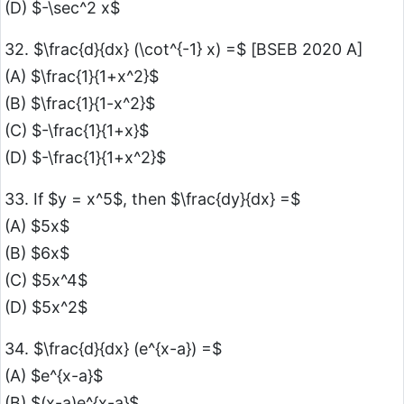
(D) $-\sec^2 x$
32. $\frac{d}{dx} (\cot^{-1} x) =$ [BSEB 2020 A]
(A) $\frac{1}{1+x^2}$
(B) $\frac{1}{1-x^2}$
(C) $-\frac{1}{1+x}$
(D) $-\frac{1}{1+x^2}$
33. If $y = x^5$, then $\frac{dy}{dx} =$
(A) $5x$
(B) $6x$
(C) $5x^4$
(D) $5x^2$
34. $\frac{d}{dx} (e^{x-a}) =$
(A) $e^{x-a}$
(B) $(x-a)e^{x-a}$