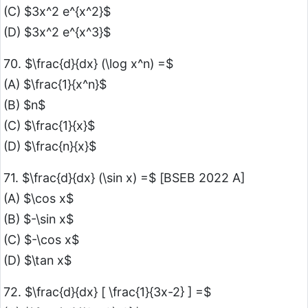
(C) $3x^2 e^{x^2}$
(D) $3x^2 e^{x^3}$
70. $\frac{d}{dx} (\log x^n) =$
(A) $\frac{1}{x^n}$
(B) $n$
(C) $\frac{1}{x}$
(D) $\frac{n}{x}$
71. $\frac{d}{dx} (\sin x) =$ [BSEB 2022 A]
(A) $\cos x$
(B) $-\sin x$
(C) $-\cos x$
(D) $\tan x$
72. $\frac{d}{dx} [ \frac{1}{3x-2} ] =$