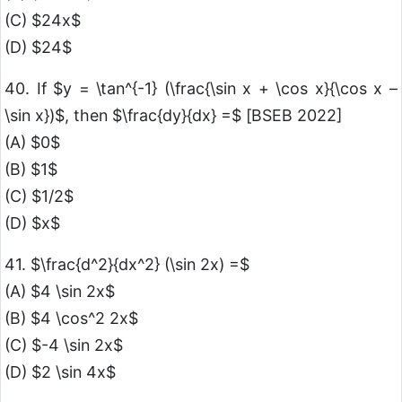
(C) $24x$
(D) $24$
40. If $y = \tan^{-1} (\frac{\sin x + \cos x}{\cos x –
\sin x})$, then $\frac{dy}{dx} =$ [BSEB 2022]
(A) $0$
(B) $1$
(C) $1/2$
(D) $x$
41. $\frac{d^2}{dx^2} (\sin 2x) =$
(A) $4 \sin 2x$
(B) $4 \cos^2 2x$
(C) $-4 \sin 2x$
(D) $2 \sin 4x$