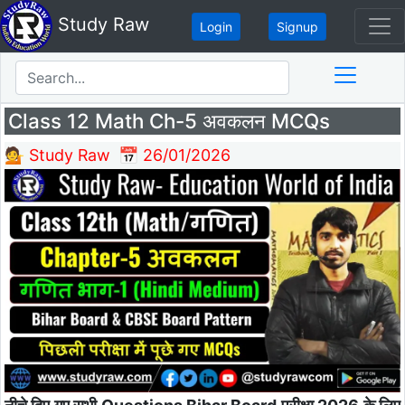
Study Raw
Login
Signup
Class 12 Math Ch-5 अवकलन MCQs
💁 Study Raw
📅 26/01/2026