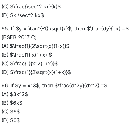
(C) $\frac{\sec^2 kx}{k}$
(D) $k \sec^2 kx$
65. If $y = \tan^{-1} \sqrt{x}$, then $\frac{dy}{dx} =$
[BSEB 2017 C]
(A) $\frac{1}{2\sqrt{x}(1-x)}$
(B) $\frac{1}{x(1+x)}$
(C) $\frac{1}{x^2(1+x)}$
(D) $\frac{1}{2\sqrt{x}(1+x)}$
66. If $y = x^3$, then $\frac{d^2y}{dx^2} =$
(A) $3x^2$
(B) $6x$
(C) $6$
(D) $0$