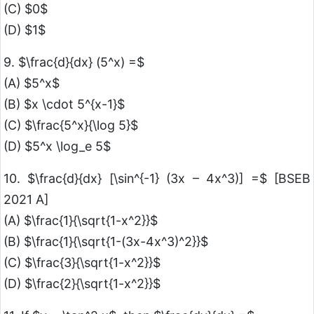
(C) $0$
(D) $1$
9. $\frac{d}{dx} (5^x) =$
(A) $5^x$
(B) $x \cdot 5^{x-1}$
(C) $\frac{5^x}{\log 5}$
(D) $5^x \log_e 5$
10. $\frac{d}{dx} [\sin^{-1} (3x – 4x^3)] =$ [BSEB
2021 A]
(A) $\frac{1}{\sqrt{1-x^2}}$
(B) $\frac{1}{\sqrt{1-(3x-4x^3)^2}}$
(C) $\frac{3}{\sqrt{1-x^2}}$
(D) $\frac{2}{\sqrt{1-x^2}}$