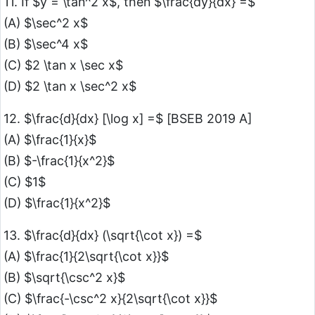
11. If $y = \tan^2 x$, then $\frac{dy}{dx} =$
(A) $\sec^2 x$
(B) $\sec^4 x$
(C) $2 \tan x \sec x$
(D) $2 \tan x \sec^2 x$
12. $\frac{d}{dx} [\log x] =$ [BSEB 2019 A]
(A) $\frac{1}{x}$
(B) $-\frac{1}{x^2}$
(C) $1$
(D) $\frac{1}{x^2}$
13. $\frac{d}{dx} (\sqrt{\cot x}) =$
(A) $\frac{1}{2\sqrt{\cot x}}$
(B) $\sqrt{\csc^2 x}$
(C) $\frac{-\csc^2 x}{2\sqrt{\cot x}}$