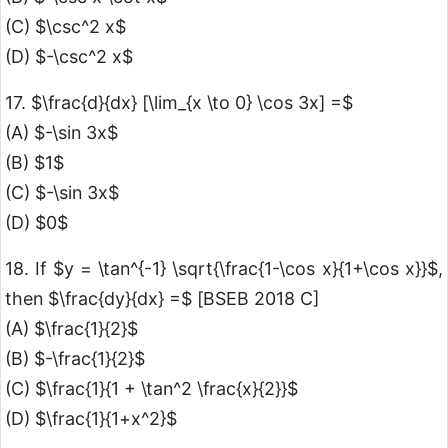
(C) $\csc^2 x$
(D) $-\csc^2 x$
17. $\frac{d}{dx} [\lim_{x \to 0} \cos 3x] =$
(A) $-\sin 3x$
(B) $1$
(C) $-\sin 3x$
(D) $0$
18. If $y = \tan^{-1} \sqrt{\frac{1-\cos x}{1+\cos x}}$,
then $\frac{dy}{dx} =$ [BSEB 2018 C]
(A) $\frac{1}{2}$
(B) $-\frac{1}{2}$
(C) $\frac{1}{1 + \tan^2 \frac{x}{2}}$
(D) $\frac{1}{1+x^2}$