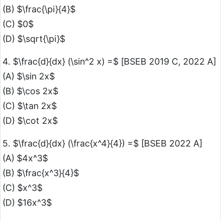
(B) $\frac{\pi}{4}$
(C) $0$
(D) $\sqrt{\pi}$
4. $\frac{d}{dx} (\sin^2 x) =$ [BSEB 2019 C, 2022 A]
(A) $\sin 2x$
(B) $\cos 2x$
(C) $\tan 2x$
(D) $\cot 2x$
5. $\frac{d}{dx} (\frac{x^4}{4}) =$ [BSEB 2022 A]
(A) $4x^3$
(B) $\frac{x^3}{4}$
(C) $x^3$
(D) $16x^3$