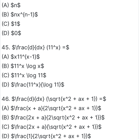
(A) $n$
(B) $nx^{n-1}$
(C) $1$
(D) $0$
45. $\frac{d}{dx} (11^x) =$
(A) $x11^{x-1}$
(B) $11^x \log x$
(C) $11^x \log 11$
(D) $\frac{11^x}{\log 11}$
46. $\frac{d}{dx} (\sqrt{x^2 + ax + 1}) =$
(A) $\frac{x + a}{2\sqrt{x^2 + ax + 1}}$
(B) $\frac{2x + a}{2\sqrt{x^2 + ax + 1}}$
(C) $\frac{2x + a}{\sqrt{x^2 + ax + 1}}$
(D) $\frac{1}{2\sqrt{x^2 + ax + 1}}$