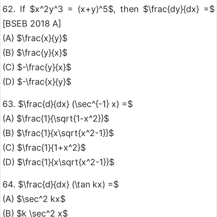
62. If $x^2y^3 = (x+y)^5$, then $\frac{dy}{dx} =$
[BSEB 2018 A]
(A) $\frac{x}{y}$
(B) $\frac{y}{x}$
(C) $-\frac{y}{x}$
(D) $-\frac{x}{y}$
63. $\frac{d}{dx} (\sec^{-1} x) =$
(A) $\frac{1}{\sqrt{1-x^2}}$
(B) $\frac{1}{x\sqrt{x^2-1}}$
(C) $\frac{1}{1+x^2}$
(D) $\frac{1}{x\sqrt{x^2-1}}$
64. $\frac{d}{dx} (\tan kx) =$
(A) $\sec^2 kx$
(B) $k \sec^2 x$