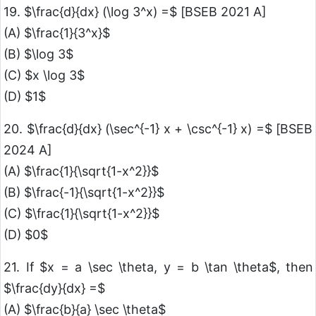
19. $\frac{d}{dx} (\log 3^x) =$ [BSEB 2021 A]
(A) $\frac{1}{3^x}$
(B) $\log 3$
(C) $x \log 3$
(D) $1$
20. $\frac{d}{dx} (\sec^{-1} x + \csc^{-1} x) =$ [BSEB
2024 A]
(A) $\frac{1}{\sqrt{1-x^2}}$
(B) $\frac{-1}{\sqrt{1-x^2}}$
(C) $\frac{1}{\sqrt{1-x^2}}$
(D) $0$
21. If $x = a \sec \theta, y = b \tan \theta$, then
$\frac{dy}{dx} =$
(A) $\frac{b}{a} \sec \theta$