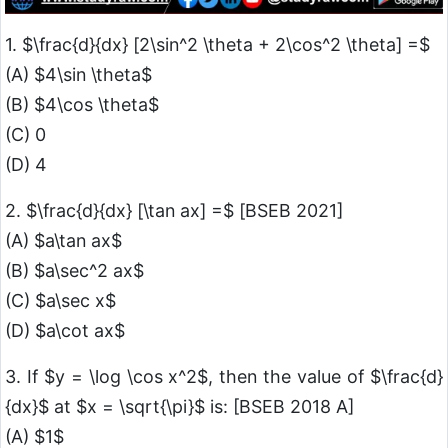
1. $\frac{d}{dx} [2\sin^2 \theta + 2\cos^2 \theta] =$
(A) $4\sin \theta$
(B) $4\cos \theta$
(C) 0
(D) 4
2. $\frac{d}{dx} [\tan ax] =$ [BSEB 2021]
(A) $a\tan ax$
(B) $a\sec^2 ax$
(C) $a\sec x$
(D) $a\cot ax$
3. If $y = \log \cos x^2$, then the value of $\frac{d}
{dx}$ at $x = \sqrt{\pi}$ is: [BSEB 2018 A]
(A) $1$