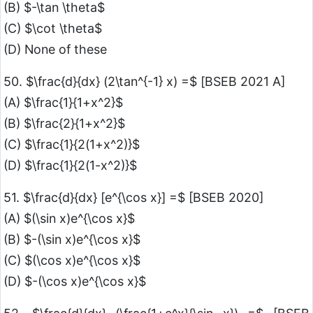
(B) $-\tan \theta$
(C) $\cot \theta$
(D) None of these
50. $\frac{d}{dx} (2\tan^{-1} x) =$ [BSEB 2021 A]
(A) $\frac{1}{1+x^2}$
(B) $\frac{2}{1+x^2}$
(C) $\frac{1}{2(1+x^2)}$
(D) $\frac{1}{2(1-x^2)}$
51. $\frac{d}{dx} [e^{\cos x}] =$ [BSEB 2020]
(A) $(\sin x)e^{\cos x}$
(B) $-(\sin x)e^{\cos x}$
(C) $(\cos x)e^{\cos x}$
(D) $-(\cos x)e^{\cos x}$