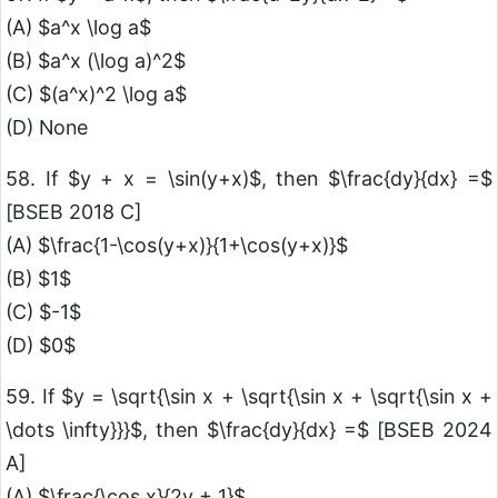
(A) $a^x \log a$
(B) $a^x (\log a)^2$
(C) $(a^x)^2 \log a$
(D) None
58. If $y + x = \sin(y+x)$, then $\frac{dy}{dx} =$
[BSEB 2018 C]
(A) $\frac{1-\cos(y+x)}{1+\cos(y+x)}$
(B) $1$
(C) $-1$
(D) $0$
59. If $y = \sqrt{\sin x + \sqrt{\sin x + \sqrt{\sin x +
\dots \infty}}}$, then $\frac{dy}{dx} =$ [BSEB 2024
A]
(A) $\frac{\cos x}{2y + 1}$