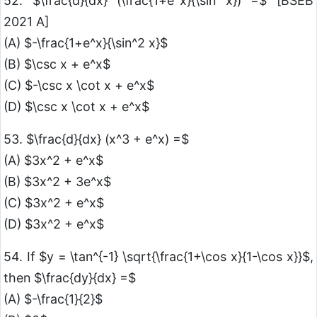
52. $\frac{d}{dx} (\frac{1+e^x}{\sin x}) =$ [BSEB
2021 A]
(A) $-\frac{1+e^x}{\sin^2 x}$
(B) $\csc x + e^x$
(C) $-\csc x \cot x + e^x$
(D) $\csc x \cot x + e^x$
53. $\frac{d}{dx} (x^3 + e^x) =$
(A) $3x^2 + e^x$
(B) $3x^2 + 3e^x$
(C) $3x^2 + e^x$
(D) $3x^2 + e^x$
54. If $y = \tan^{-1} \sqrt{\frac{1+\cos x}{1-\cos x}}$,
then $\frac{dy}{dx} =$
(A) $-\frac{1}{2}$