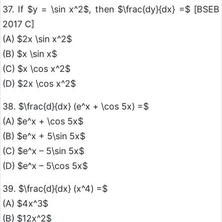
37. If $y = \sin x^2$, then $\frac{dy}{dx} =$ [BSEB
2017 C]
(A) $2x \sin x^2$
(B) $x \sin x$
(C) $x \cos x^2$
(D) $2x \cos x^2$
38. $\frac{d}{dx} (e^x + \cos 5x) =$
(A) $e^x + \cos 5x$
(B) $e^x + 5\sin 5x$
(C) $e^x – 5\sin 5x$
(D) $e^x – 5\cos 5x$
39. $\frac{d}{dx} (x^4) =$
(A) $4x^3$
(B) $12x^2$