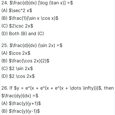
24. $\frac{d}{dx} [\log (\tan x)] =$
(A) $\sec^2 x$
(B) $\frac{1}{\sin x \cos x}$
(C) $2\csc 2x$
(D) Both (B) and (C)
25. $\frac{d}{dx} (\sin 2x) =$
(A) $\cos 2x$
(B) $\frac{\cos 2x}{2}$
(C) $2 \sin 2x$
(D) $2 \cos 2x$
26. If $y = e^{x + e^{x + e^{x + \dots \infty}}}$, then
$\frac{dy}{dx} =$
(A) $\frac{y}{y+1}$
(B) $\frac{y}{y-1}$