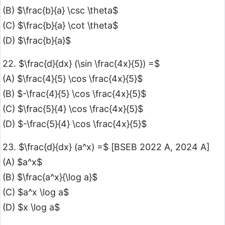
(B) $\frac{b}{a} \csc \theta$
(C) $\frac{b}{a} \cot \theta$
(D) $\frac{b}{a}$
22. $\frac{d}{dx} (\sin \frac{4x}{5}) =$
(A) $\frac{4}{5} \cos \frac{4x}{5}$
(B) $-\frac{4}{5} \cos \frac{4x}{5}$
(C) $\frac{5}{4} \cos \frac{4x}{5}$
(D) $-\frac{5}{4} \cos \frac{4x}{5}$
23. $\frac{d}{dx} (a^x) =$ [BSEB 2022 A, 2024 A]
(A) $a^x$
(B) $\frac{a^x}{\log a}$
(C) $a^x \log a$
(D) $x \log a$