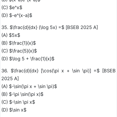
(C) $e^x$
(D) $-e^{x-a}$
35. $\frac{d}{dx} (\log 5x) =$ [BSEB 2025 A]
(A) $5x$
(B) $\frac{1}{x}$
(C) $\frac{5}{x}$
(D) $\log 5 + \frac{1}{x}$
36. $\frac{d}{dx} [\cos(\pi x + \sin \pi)] =$ [BSEB
2025 A]
(A) $-\sin(\pi x + \sin \pi)$
(B) $-\pi \sin(\pi x)$
(C) $-\sin \pi x$
(D) $\sin x$