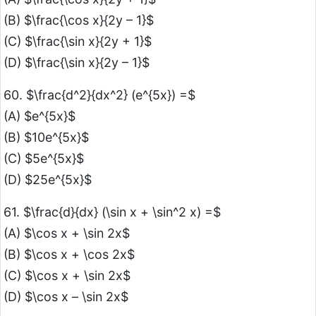
(B) $\frac{\cos x}{2y – 1}$
(C) $\frac{\sin x}{2y + 1}$
(D) $\frac{\sin x}{2y – 1}$
60. $\frac{d^2}{dx^2} (e^{5x}) =$
(A) $e^{5x}$
(B) $10e^{5x}$
(C) $5e^{5x}$
(D) $25e^{5x}$
61. $\frac{d}{dx} (\sin x + \sin^2 x) =$
(A) $\cos x + \sin 2x$
(B) $\cos x + \cos 2x$
(C) $\cos x + \sin 2x$
(D) $\cos x – \sin 2x$