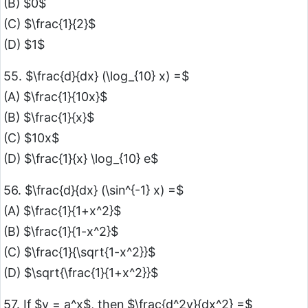
(B) $0$
(C) $\frac{1}{2}$
(D) $1$
55. $\frac{d}{dx} (\log_{10} x) =$
(A) $\frac{1}{10x}$
(B) $\frac{1}{x}$
(C) $10x$
(D) $\frac{1}{x} \log_{10} e$
56. $\frac{d}{dx} (\sin^{-1} x) =$
(A) $\frac{1}{1+x^2}$
(B) $\frac{1}{1-x^2}$
(C) $\frac{1}{\sqrt{1-x^2}}$
(D) $\sqrt{\frac{1}{1+x^2}}$
57. If $y = a^x$, then $\frac{d^2y}{dx^2} =$