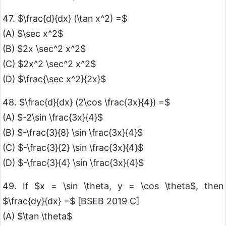
47. $\frac{d}{dx} (\tan x^2) =$
(A) $\sec x^2$
(B) $2x \sec^2 x^2$
(C) $2x^2 \sec^2 x^2$
(D) $\frac{\sec x^2}{2x}$
48. $\frac{d}{dx} (2\cos \frac{3x}{4}) =$
(A) $-2\sin \frac{3x}{4}$
(B) $-\frac{3}{8} \sin \frac{3x}{4}$
(C) $-\frac{3}{2} \sin \frac{3x}{4}$
(D) $-\frac{3}{4} \sin \frac{3x}{4}$
49. If $x = \sin \theta, y = \cos \theta$, then
$\frac{dy}{dx} =$ [BSEB 2019 C]
(A) $\tan \theta$