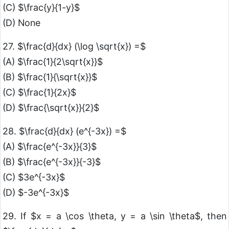
(C) $\frac{y}{1-y}$
(D) None
27. $\frac{d}{dx} (\log \sqrt{x}) =$
(A) $\frac{1}{2\sqrt{x}}$
(B) $\frac{1}{\sqrt{x}}$
(C) $\frac{1}{2x}$
(D) $\frac{\sqrt{x}}{2}$
28. $\frac{d}{dx} (e^{-3x}) =$
(A) $\frac{e^{-3x}}{3}$
(B) $\frac{e^{-3x}}{-3}$
(C) $3e^{-3x}$
(D) $-3e^{-3x}$
29. If $x = a \cos \theta, y = a \sin \theta$, then