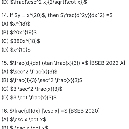
(D) $\frac{\csc^2 x}{2\sqrt{\cot x}}$
14. If $y = x^{20}$, then $\frac{d^2y}{dx^2} =$
(A) $x^{18}$
(B) $20x^{19}$
(C) $380x^{18}$
(D) $x^{10}$
15. $\frac{d}{dx} (\tan \frac{x}{3}) =$ [BSEB 2022 A]
(A) $\sec^2 \frac{x}{3}$
(B) $\frac{1}{3} \sec^2 \frac{x}{3}$
(C) $3 \sec^2 \frac{x}{3}$
(D) $3 \cot \frac{x}{3}$
16. $\frac{d}{dx} [\csc x] =$ [BSEB 2020]
(A) $\csc x \cot x$
(B) $-\csc x \cot x$