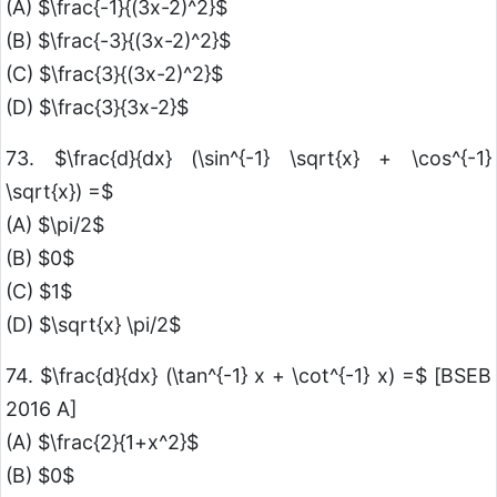
(A) $\frac{-1}{(3x-2)^2}$
(B) $\frac{-3}{(3x-2)^2}$
(C) $\frac{3}{(3x-2)^2}$
(D) $\frac{3}{3x-2}$
73. $\frac{d}{dx} (\sin^{-1} \sqrt{x} + \cos^{-1}
\sqrt{x}) =$
(A) $\pi/2$
(B) $0$
(C) $1$
(D) $\sqrt{x} \pi/2$
74. $\frac{d}{dx} (\tan^{-1} x + \cot^{-1} x) =$ [BSEB
2016 A]
(A) $\frac{2}{1+x^2}$
(B) $0$