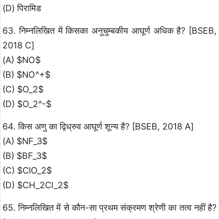
(D) पिरामिड
63. निम्नलिखित में किसका अनुचुम्बकीय आघूर्ण अधिक है? [BSEB,
2018 C]
(A) $NO$
(B) $NO^+$
(C) $O_2$
(D) $O_2^-$
64. किस अणु का द्विध्रुव आघूर्ण शून्य है? [BSEB, 2018 A]
(A) $NF_3$
(B) $BF_3$
(C) $ClO_2$
(D) $CH_2Cl_2$
65. निम्नलिखित में से कौन-सा प्रथम संक्रमण श्रेणी का तत्व नहीं है?