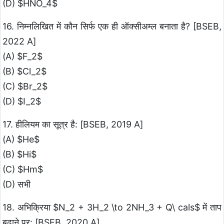
(D) $HNO_4$
16. निम्नलिखित में कौन सिर्फ एक ही ऑक्सीअम्ल बनाता है? [BSEB,
2022 A]
(A) $F_2$
(B) $Cl_2$
(C) $Br_2$
(D) $I_2$
17. हीलियम का सूत्र है: [BSEB, 2019 A]
(A) $He$
(B) $Hi$
(C) $Hm$
(D) सभी
18. अभिक्रिया $N_2 + 3H_2 \to 2NH_3 + Q\ cals$ में ताप
बढ़ाने पर: [BSEB, 2020 A]