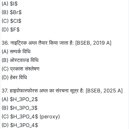
(A) $I$
(B) $Br$
(C) $Cl$
(D) $F$
36. नाइट्रिक अम्ल तैयार किया जाता है: [BSEB, 2019 A]
(A) सम्पर्क विधि
(B) ओस्टवाल्ड विधि
(C) प्रकाश संश्लेषण
(D) हेबर विधि
37. हाइपोफास्फोरस अम्ल का संरचना सूत्र है: [BSEB, 2025 A]
(A) $H_3PO_2$
(B) $H_3PO_3$
(C) $H_3PO_4$ (peroxy)
(D) $H_3PO_4$