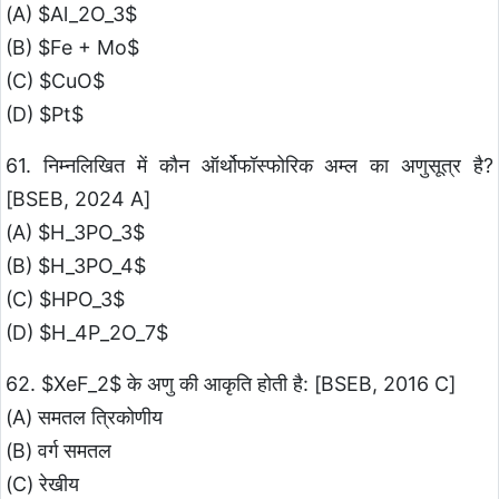
(A) $Al_2O_3$
(B) $Fe + Mo$
(C) $CuO$
(D) $Pt$
61. निम्नलिखित में कौन ऑर्थोफॉस्फोरिक अम्ल का अणुसूत्र है?
[BSEB, 2024 A]
(A) $H_3PO_3$
(B) $H_3PO_4$
(C) $HPO_3$
(D) $H_4P_2O_7$
62. $XeF_2$ के अणु की आकृति होती है: [BSEB, 2016 C]
(A) समतल त्रिकोणीय
(B) वर्ग समतल
(C) रेखीय