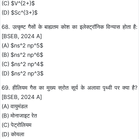
(C) $V^{2+}$
(D) $Sc^{3+}$
68. उत्कृष्ट गैसों के बाह्यतम कोश का इलेक्ट्रॉनिक विन्यास होता है:
[BSEB, 2024 A]
(A) $ns^2 np^5$
(B) $ns^2 np^6$
(C) $ns^2 np^4$
(D) $ns^2 np^3$
69. हीलियम गैस का मुख्य स्रोत सूर्य के अलावा पृथ्वी पर क्या है?
[BSEB, 2024 A]
(A) वायुमंडल
(B) मोनाजाइट रेत
(C) पेट्रोलियम
(D) कोयला