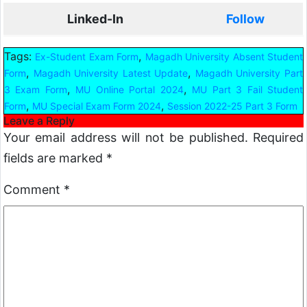
Linked-In
Follow
Tags:
,
Ex-Student Exam Form
Magadh University Absent Student
,
,
Form
Magadh University Latest Update
Magadh University Part
,
,
3 Exam Form
MU Online Portal 2024
MU Part 3 Fail Student
,
,
Form
MU Special Exam Form 2024
Session 2022-25 Part 3 Form
Leave a Reply
Your email address will not be published.
Required
fields are marked
*
Comment
*