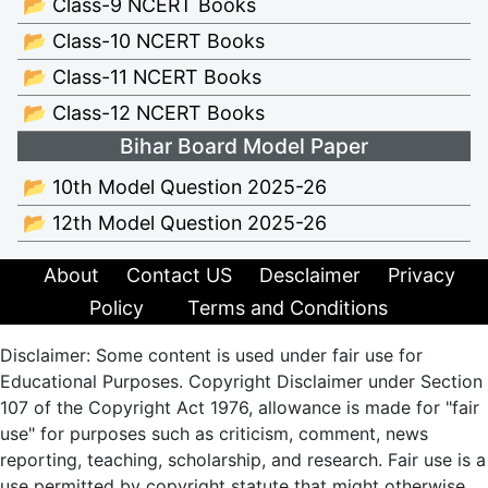
📂 Class-9 NCERT Books
📂 Class-10 NCERT Books
📂 Class-11 NCERT Books
📂 Class-12 NCERT Books
Bihar Board Model Paper
📂 10th Model Question 2025-26
📂 12th Model Question 2025-26
About
Contact US
Desclaimer
Privacy
Policy
Terms and Conditions
Disclaimer: Some content is used under fair use for
Educational Purposes. Copyright Disclaimer under Section
107 of the Copyright Act 1976, allowance is made for "fair
use" for purposes such as criticism, comment, news
reporting, teaching, scholarship, and research. Fair use is a
use permitted by copyright statute that might otherwise