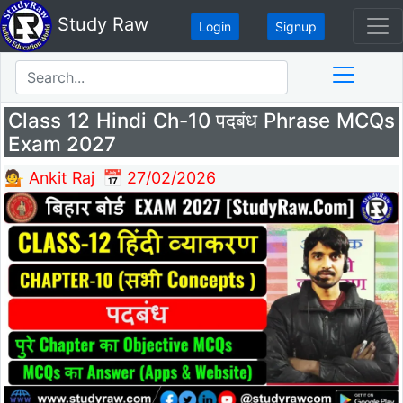
Study Raw
Login
Signup
Class 12 Hindi Ch-10 पदबंध Phrase MCQs
Exam 2027
💁 Ankit Raj
📅 27/02/2026