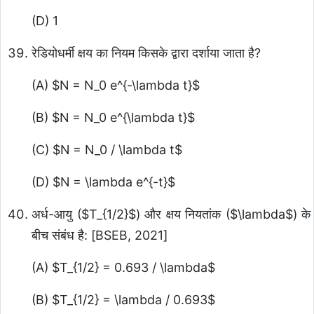
(D) 1
रेडियोधर्मी क्षय का नियम किसके द्वारा दर्शाया जाता है?
(A)
$N = N_0 e^{-\lambda t}$
(B)
$N = N_0 e^{\lambda t}$
(C)
$N = N_0 / \lambda t$
(D)
$N = \lambda e^{-t}$
अर्ध-आयु (
$T_{1/2}$
) और क्षय नियतांक (
$\lambda$
) के
बीच संबंध है: [BSEB, 2021]
(A)
$T_{1/2} = 0.693 / \lambda$
(B)
$T_{1/2} = \lambda / 0.693$