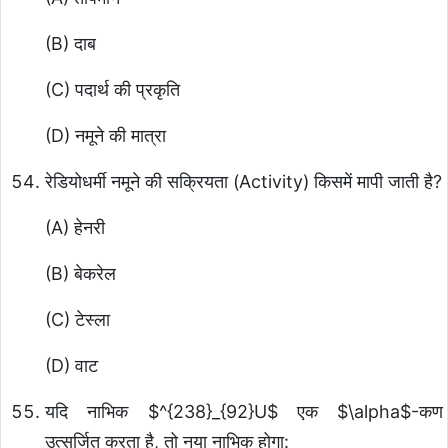
(B) दाब
(C) पदार्थ की प्रकृति
(D) नमूने की मात्रा
रेडियोधर्मी नमूने की सक्रियता (Activity) किसमें मापी जाती है?
(A) हेनरी
(B) बेकरेल
(C) टेस्ला
(D) वाट
यदि नाभिक
$^{238}_{92}U$
एक
$\alpha$
-कण
उत्सर्जित करता है, तो नया नाभिक होगा: