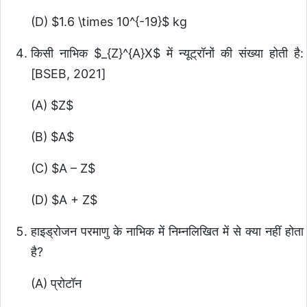
(D)
$1.6 \times 10^{-19}$
kg
किसी नाभिक
$_{Z}^{A}X$
में न्यूट्रॉनों की संख्या होती है:
[BSEB, 2021]
(A)
$Z$
(B)
$A$
(C)
$A – Z$
(D)
$A + Z$
हाइड्रोजन परमाणु के नाभिक में निम्नलिखित में से क्या नहीं होता
है?
(A) प्रोटॉन