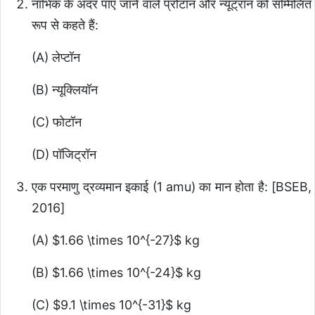
नाभिक के अंदर पाए जाने वाले प्रोटॉन और न्यूट्रॉन को सम्मिलित
रूप से कहते हैं:
(A) लेप्टॉन
(B) न्यूक्लियॉन
(C) फोटॉन
(D) पॉजिट्रॉन
एक परमाणु द्रव्यमान इकाई (1 amu) का मान होता है: [BSEB,
2016]
(A)
$1.66 \times 10^{-27}$
kg
(B)
$1.66 \times 10^{-24}$
kg
(C)
$9.1 \times 10^{-31}$
kg