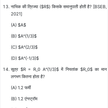
नाभिक की त्रिज्या (
$R$
) किसके समानुपाती होती है? [BSEB,
2021]
(A)
$A$
(B)
$A^{1/3}$
(C)
$A^{2/3}$
(D)
$A^{-1/3}$
सूत्र
$R = R_0 A^{1/3}$
में नियतांक
$R_0$
का मान
लगभग कितना होता है?
(A) 1.2 फर्मी
(B) 1.2 एंग्स्ट्रॉम