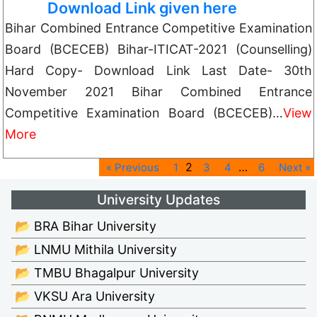
Download Link given here
Bihar Combined Entrance Competitive Examination
Board (BCECEB) Bihar-ITICAT-2021 (Counselling)
Hard Copy- Download Link Last Date- 30th
November 2021 Bihar Combined Entrance
Competitive Examination Board (BCECEB)…
View
More
2
…
« Previous
1
3
4
6
Next »
University Updates
📂 BRA Bihar University
📂 LNMU Mithila University
📂 TMBU Bhagalpur University
📂 VKSU Ara University