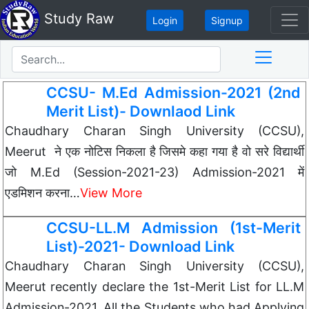
Study Raw
Login
Signup
CCSU- M.Ed Admission-2021 (2nd
Merit List)- Downlaod Link
Chaudhary Charan Singh University (CCSU),
Meerut ने एक नोटिस निकला है जिसमे कहा गया है वो सरे विद्यार्थी
जो M.Ed (Session-2021-23) Admission-2021 में
एडमिशन करना…
View More
CCSU-LL.M Admission (1st-Merit
List)-2021- Download Link
Chaudhary Charan Singh University (CCSU),
Meerut recently declare the 1st-Merit List for LL.M
Admission-2021. All the Students who had Applying