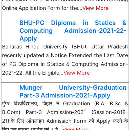
Online Application Form for the…
View More
BHU-PG Diploma in Statics &
Computing Admission-2021-22-
Apply
Banaras Hindu University (BHU), Uttar Pradesh
recently updated a Notice Extended the Last Date
of PG Diploma in Statics & Computing Admission-
2021-22. All the Eligible…
View More
Munger University-Graduation
Part-3 Admission-2021-Apply
मुंगेर विश्वविद्यालय, बिहार ने Graduation (B.A, B.Sc &
B.Com) Part-3 Admission-2021 (Session-2018-
21).के लिए ऑनलाइन Admission Form को Apply करने के
लिए एक सूचना अपडेट की । वे…
View More