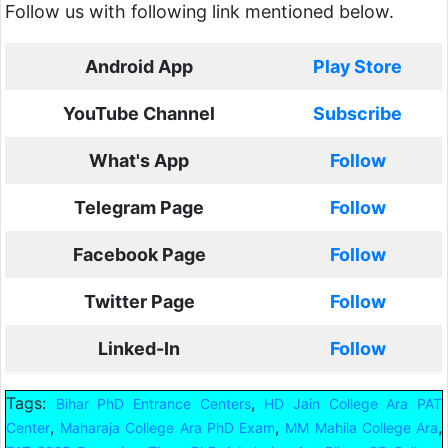
Follow us with following link mentioned below.
Android App
Play Store
YouTube Channel
Subscribe
What's App
Follow
Telegram Page
Follow
Facebook Page
Follow
Twitter Page
Follow
Linked-In
Follow
Tags:
,
Bihar PhD Entrance Centers
HD Jain College Ara PAT
,
,
,
Center
Maharaja College Ara PhD Exam
MM Mahila College Ara