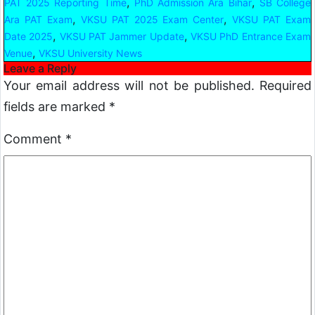
,
,
PAT 2025 Reporting Time
PhD Admission Ara Bihar
SB College
,
,
Ara PAT Exam
VKSU PAT 2025 Exam Center
VKSU PAT Exam
,
,
Date 2025
VKSU PAT Jammer Update
VKSU PhD Entrance Exam
,
Venue
VKSU University News
Leave a Reply
Your email address will not be published.
Required
fields are marked
*
Comment
*