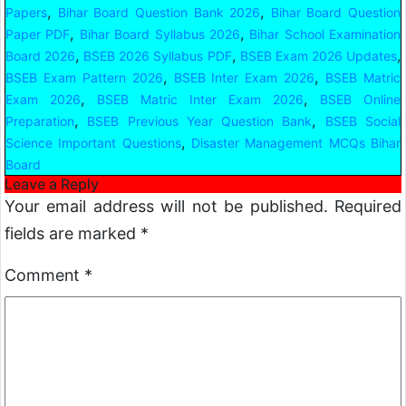
,
,
Papers
Bihar Board Question Bank 2026
Bihar Board Question
,
,
Paper PDF
Bihar Board Syllabus 2026
Bihar School Examination
,
,
,
Board 2026
BSEB 2026 Syllabus PDF
BSEB Exam 2026 Updates
,
,
BSEB Exam Pattern 2026
BSEB Inter Exam 2026
BSEB Matric
,
,
Exam 2026
BSEB Matric Inter Exam 2026
BSEB Online
,
,
Preparation
BSEB Previous Year Question Bank
BSEB Social
,
Science Important Questions
Disaster Management MCQs Bihar
Board
Leave a Reply
Your email address will not be published.
Required
fields are marked
*
Comment
*