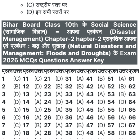
(C) राष्ट्रीय स्तर पर
(D) इन सभी स्तरों पर
Bihar Board Class 10th के Social Science
(सामाजिक विज्ञान) = आपदा प्रबंधन (Disaster
Management)
Chapter-2 hapter-2 प्राकृतिक आपदा
एवं प्रबंधन : बाढ़ और सुखाड़ (
Natural Disasters and
Management: Floods and Droughts
)
के Exam
2026 MCQs Questions Answer Key
प्रश्न
उत्तर
प्रश्न
उत्तर
प्रश्न
उत्तर
प्रश्न
उत्तर
प्रश्न
उत्तर
प्रश्न
उत्तर
प्रश्न
1
(C)
11
(C)
21
(D)
31
(A)
41
(B)
51
(A)
61
2
(B)
12
(D)
22
(B)
32
(B)
42
(A)
52
(B)
62
3
(D)
13
(A)
23
(A)
33
(A)
43
(A)
53
(B)
63
4
(D)
14
(A)
24
(D)
34
(A)
44
(D)
54
(D)
64
5
(D)
15
(D)
25
(A)
35
(C)
45
(B)
55
(D)
65
6
(C)
16
(A)
26
(D)
36
(A)
46
(A)
56
(A)
66
7
(C)
17
(B)
27
(A)
37
(B)
47
(D)
57
(C)
67
8
(D)
18
(A)
28
(A)
38
(C)
48
(A)
58
(D)
68