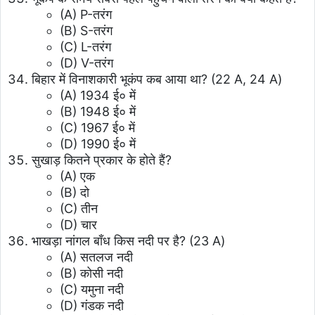
(A) P-तरंग
(B) S-तरंग
(C) L-तरंग
(D) V-तरंग
बिहार में विनाशकारी भूकंप कब आया था? (22 A, 24 A)
(A) 1934 ई० में
(B) 1948 ई० में
(C) 1967 ई० में
(D) 1990 ई० में
सुखाड़ कितने प्रकार के होते हैं?
(A) एक
(B) दो
(C) तीन
(D) चार
भाखड़ा नांगल बाँध किस नदी पर है? (23 A)
(A) सतलज नदी
(B) कोसी नदी
(C) यमुना नदी
(D) गंडक नदी