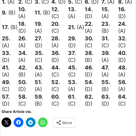
1.
(A)
2.
(C)
3.
(C)
4.
(D)
5.
(C)
6.
(D)
7.
(A)
8.
(A)
10.
12.
13.
14.
15.
16.
9.
(B)
11.
(B)
(A)
(C)
(A)
(D)
(A)
(D)
18.
19.
20.
22.
23.
24.
17.
(B)
21.
(A)
(D)
(A)
(C)
(A)
(B)
(A)
25.
26.
27.
28.
29.
30.
31.
32.
(A)
(A)
(D)
(A)
(D)
(C)
(C)
(C)
33.
34.
35.
36.
37.
38.
39.
40.
(D)
(A)
(C)
(D)
(C)
(B)
(A)
(D)
41.
42.
43.
44.
45.
46.
47.
48.
(A)
(B)
(A)
(C)
(C)
(D)
(A)
(A)
49.
50.
51.
52.
53.
54.
55.
56.
(C)
(D)
(A)
(C)
(A)
(D)
(B)
(A)
57.
58.
59.
60.
61.
62.
63.
64.
(D)
(C)
(B)
(C)
(C)
(D)
(D)
(C)
Share Article via.
More