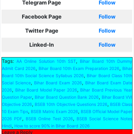
Telegram Page
Follow
Facebook Page
Follow
Twitter Page
Follow
Linked-In
Follow
Tags:
,
AA Online Solution 10th SST
Bihar Board 10th Dummy
,
,
Admit Card 2026
Bihar Board 10th Exam Preparation 2026
Bihar
,
Board 10th Social Science Syllabus 2026
Bihar Board Class 10th
,
,
Social Science
Bihar Board Exam 2026
Bihar Board Exam Date
,
,
2026
Bihar Board Model Paper 2026
Bihar Board Previous Year
,
,
Question Paper
Bihar Board Question Bank 2026
Bihar Board VVI
,
,
Objective 2026
BSEB 10th Objective Questions 2026
BSEB Class
,
,
10 Exam Tips
BSEB Matric Exam 2026
BSEB Official Model Paper
,
,
2026 PDF
BSEB Online Test 2026
BSEB Social Science Notes
,
Hindi
How to score 90% in Bihar Board 2026
Leave a Reply