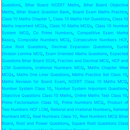
,
,
Questions
Bihar Board NCERT Maths
Bihar Board Objective
,
,
,
Maths
Bihar Board Question Bank
Board Exam Maths Practice
,
,
Class 10 Maths Chapter 1
Class 10 Maths Hot Questions
Class 10
,
,
Maths Important MCQs
Class 10 Maths MCQs
Class 10 Number
,
,
System MCQ
Co Prime Numbers
Competitive Exam Maths
,
,
,
Basics
Composite Numbers MCQ
Consecutive Numbers HCF
,
,
Cube Root Questions
Decimal Expansion Questions
Euclid
,
,
Division Lemma MCQ
Exam Oriented Maths Questions
Expected
,
,
Questions Bihar Board 2026
Fraction and Decimal MCQ
HCF and
,
,
LCM Questions
Irrational Numbers MCQ
Maths Chapter Wise
,
,
,
MCQs
Maths One Liner Questions
Maths Practice Set Class 10
,
,
Maths Revision for Board Exam
NCERT Class 10 Maths MCQ
,
,
Number System Class 10
Number System Important Questions
,
,
Objective Questions Class 10 Maths
Online Maths Test Class 10
,
,
Prime Factorisation Class 10
Prime Numbers MCQ
Product of
,
,
Two Numbers HCF LCM
Rational and Irrational Numbers
Rational
,
,
Numbers MCQ
Real Numbers Class 10
Real Numbers MCQ Bihar
,
,
Board
Root and Power Questions
Square Root Questions Class