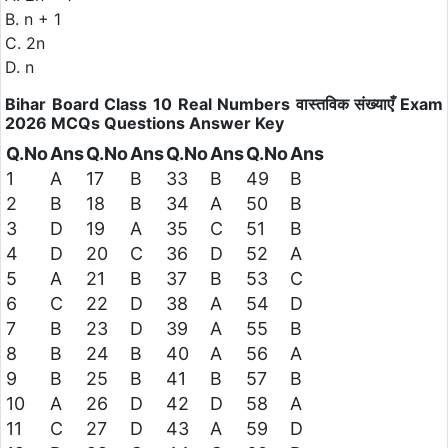
B. n + 1
C. 2n
D. n
Bihar Board Class 10 Real Numbers वास्तविक संख्याएँ Exam
2026
MCQs Questions
Answer Key
Q.No
Ans
Q.No
Ans
Q.No
Ans
Q.No
Ans
1
A
17
B
33
B
49
B
2
B
18
B
34
A
50
B
3
D
19
A
35
C
51
B
4
D
20
C
36
D
52
A
5
A
21
B
37
B
53
C
6
C
22
D
38
A
54
D
7
B
23
D
39
A
55
B
8
B
24
B
40
A
56
A
9
B
25
B
41
B
57
B
10
A
26
D
42
D
58
A
11
C
27
D
43
A
59
D