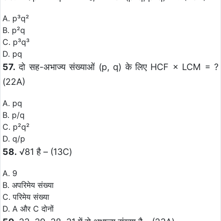
A. p³q²
B. p²q
C. p³q³
D. pq
57.
दो सह-अभाज्य संख्याओं (p, q) के लिए HCF × LCM = ?
(22A)
A. pq
B. p/q
C. p²q²
D. q/p
58.
√81 है – (13C)
A. 9
B. अपरिमेय संख्या
C. परिमेय संख्या
D. A और C दोनों