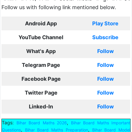
Follow us with following link mentioned below.
Android App
Play Store
YouTube Channel
Subscribe
What's App
Follow
Telegram Page
Follow
Facebook Page
Follow
Twitter Page
Follow
Linked-In
Follow
Tags:
,
Bihar Board Maths 2026
Bihar Board Maths Important
,
,
Questions
Bihar Board Maths Preparation
Bihar Board Model