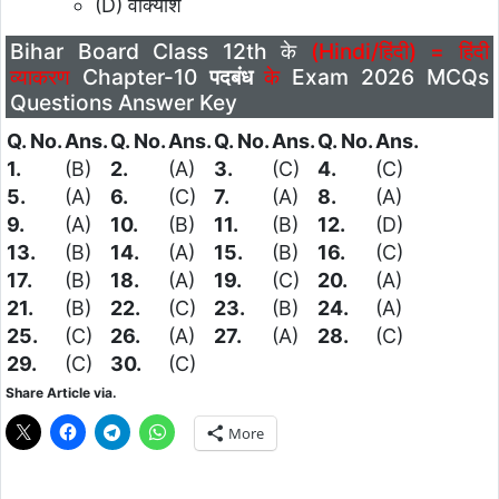
(D) वाक्यांश
Bihar Board Class 12th के
(Hindi/हिंदी) = हिंदी
व्याकरण
Chapter-10
पदबंध
के
Exam 2026 MCQs
Questions Answer Key
Q. No.
Ans.
Q. No.
Ans.
Q. No.
Ans.
Q. No.
Ans.
1.
(B)
2.
(A)
3.
(C)
4.
(C)
5.
(A)
6.
(C)
7.
(A)
8.
(A)
9.
(A)
10.
(B)
11.
(B)
12.
(D)
13.
(B)
14.
(A)
15.
(B)
16.
(C)
17.
(B)
18.
(A)
19.
(C)
20.
(A)
21.
(B)
22.
(C)
23.
(B)
24.
(A)
25.
(C)
26.
(A)
27.
(A)
28.
(C)
29.
(C)
30.
(C)
Share Article via.
More