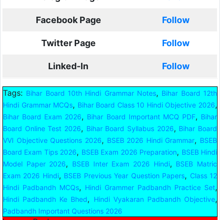
Facebook Page
Follow
Twitter Page
Follow
Linked-In
Follow
Tags:
,
Bihar Board 10th Hindi Grammar Notes
Bihar Board 12th
,
,
Hindi Grammar MCQs
Bihar Board Class 10 Hindi Objective 2026
,
,
Bihar Board Exam 2026
Bihar Board Important MCQ PDF
Bihar
,
,
Board Online Test 2026
Bihar Board Syllabus 2026
Bihar Board
,
,
VVI Objective Questions 2026
BSEB 2026 Hindi Grammar
BSEB
,
,
Board Exam Tips 2026
BSEB Exam 2026 Preparation
BSEB Hindi
,
,
Model Paper 2026
BSEB Inter Exam 2026 Hindi
BSEB Matric
,
,
Exam 2026 Hindi
BSEB Previous Year Question Papers
Class 12
,
,
Hindi Padbandh MCQs
Hindi Grammer Padbandh Practice Set
,
,
Hindi Padbandh Ke Bhed
Hindi Vyakaran Padbandh Objective
Padbandh Important Questions 2026