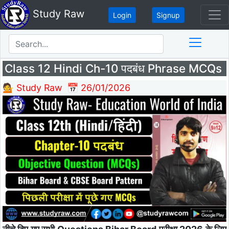
Study Raw
Login
Signup
Class 12 Hindi Ch-10 पदबंध Phrase MCQs
💁 Study Raw
📅 26/01/2026