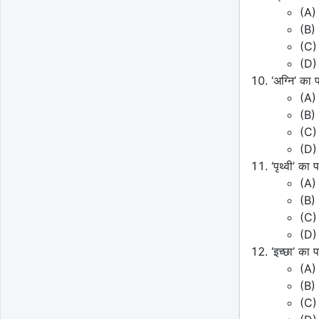
(A)
(B) 
(C) 
(D) 
‘अग्नि’ का
(A) 
(B)
(C)
(D)
‘पृथ्वी’ क
(A) 
(B)
(C)
(D) 
‘इच्छा’ का
(A)
(B)
(C)