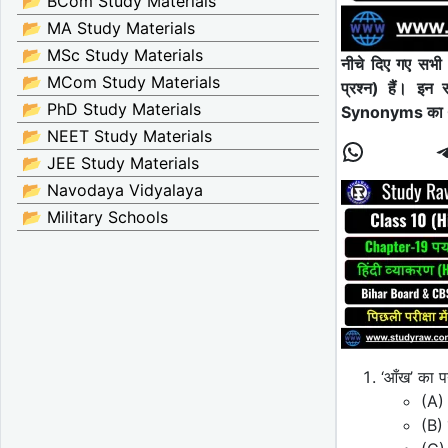
📂 BCom Study Materials
📂 MA Study Materials
📂 MSc Study Materials
नीचे दिए गए सभ
📂 MCom Study Materials
प्रश्न) हैं। इ
📂 PhD Study Materials
Synonyms का Q
📂 NEET Study Materials
📂 JEE Study Materials
📂 Navodaya Vidyalaya
📂 Military Schools
‘आँख’ का प
(A)
(B) 