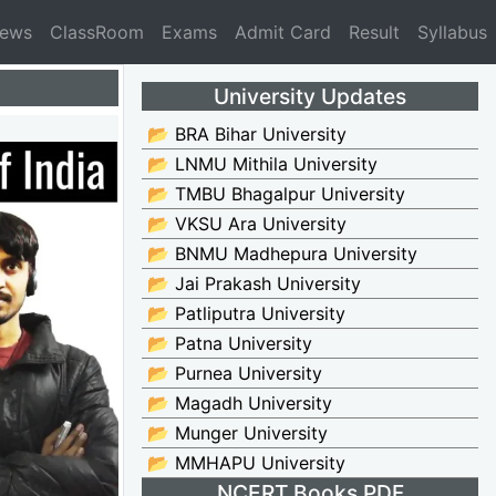
News
ClassRoom
Exams
Admit Card
Result
Syllabus
University Updates
📂 BRA Bihar University
📂 LNMU Mithila University
📂 TMBU Bhagalpur University
📂 VKSU Ara University
📂 BNMU Madhepura University
📂 Jai Prakash University
📂 Patliputra University
📂 Patna University
📂 Purnea University
📂 Magadh University
📂 Munger University
📂 MMHAPU University
NCERT Books PDF