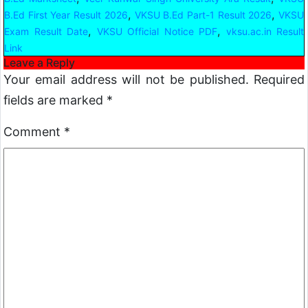
,
,
B.Ed First Year Result 2026
VKSU B.Ed Part-1 Result 2026
VKSU
,
,
Exam Result Date
VKSU Official Notice PDF
vksu.ac.in Result
Link
Leave a Reply
Your email address will not be published.
Required
fields are marked
*
Comment
*