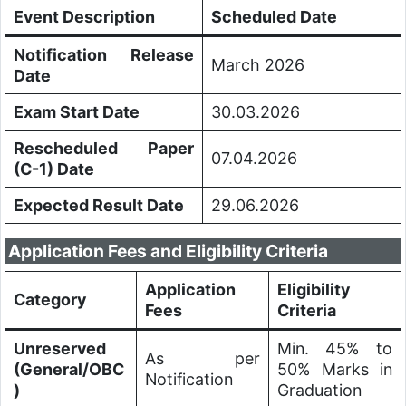
Event Description
Scheduled Date
Notification Release
March 2026
Date
Exam Start Date
30.03.2026
Rescheduled Paper
07.04.2026
(C-1) Date
Expected Result Date
29.06.2026
Application Fees and Eligibility Criteria
Application
Eligibility
Category
Fees
Criteria
Unreserved
Min. 45% to
As per
(General/OBC
50% Marks in
Notification
)
Graduation