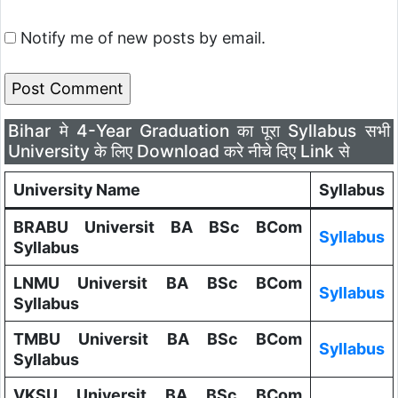
Notify me of new posts by email.
Bihar मे 4-Year Graduation का पूरा Syllabus सभी
University के लिए Download करे नीचे दिए Link से
University Name
Syllabus
BRABU Universit BA BSc BCom
Syllabus
Syllabus
LNMU Universit BA BSc BCom
Syllabus
Syllabus
TMBU Universit BA BSc BCom
Syllabus
Syllabus
VKSU Universit BA BSc BCom