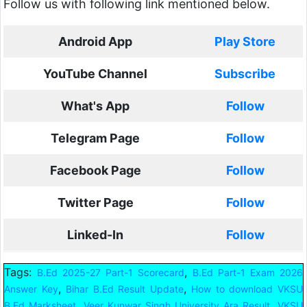
Follow us with following link mentioned below.
Android App
Play Store
YouTube Channel
Subscribe
What's App
Follow
Telegram Page
Follow
Facebook Page
Follow
Twitter Page
Follow
Linked-In
Follow
Tags:
,
B.Ed 2025-27 Part-1 Scorecard
B.Ed Part-1 Exam 2026
,
,
Answer Key
Bihar B.Ed Result Update
How to download VKSU
,
,
B.Ed Marksheet
Veer Kunwar Singh University Ara Result
VKSU